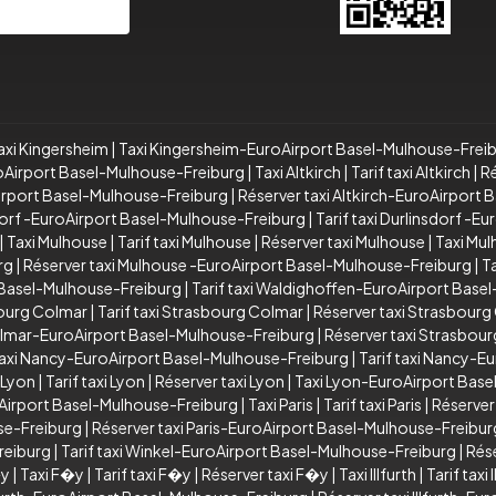
Souscrire
axi Kingersheim
|
Taxi Kingersheim-EuroAirport Basel-Mulhouse-Frei
roAirport Basel-Mulhouse-Freiburg
|
Taxi Altkirch
|
Tarif taxi Altkirch
|
Ré
oAirport Basel-Mulhouse-Freiburg
|
Réserver taxi Altkirch-EuroAirport
dorf -EuroAirport Basel-Mulhouse-Freiburg
|
Tarif taxi Durlinsdorf -
|
Taxi Mulhouse
|
Tarif taxi Mulhouse
|
Réserver taxi Mulhouse
|
Taxi Mu
rg
|
Réserver taxi Mulhouse -EuroAirport Basel-Mulhouse-Freiburg
|
T
 Basel-Mulhouse-Freiburg
|
Tarif taxi Waldighoffen-EuroAirport Base
bourg Colmar
|
Tarif taxi Strasbourg Colmar
|
Réserver taxi Strasbourg
Colmar-EuroAirport Basel-Mulhouse-Freiburg
|
Réserver taxi Strasbou
axi Nancy-EuroAirport Basel-Mulhouse-Freiburg
|
Tarif taxi Nancy-E
 Lyon
|
Tarif taxi Lyon
|
Réserver taxi Lyon
|
Taxi Lyon-EuroAirport Bas
oAirport Basel-Mulhouse-Freiburg
|
Taxi Paris
|
Tarif taxi Paris
|
Réserver 
use-Freiburg
|
Réserver taxi Paris-EuroAirport Basel-Mulhouse-Freibur
reiburg
|
Tarif taxi Winkel-EuroAirport Basel-Mulhouse-Freiburg
|
Rés
�y
|
Taxi F�y
|
Tarif taxi F�y
|
Réserver taxi F�y
|
Taxi Illfurth
|
Tarif taxi 