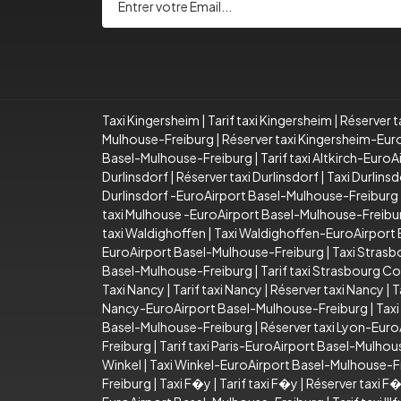
Taxi Kingersheim
|
Tarif taxi Kingersheim
|
Réserver t
Mulhouse-Freiburg
|
Réserver taxi Kingersheim-Eu
Basel-Mulhouse-Freiburg
|
Tarif taxi Altkirch-Eur
Durlinsdorf
|
Réserver taxi Durlinsdorf
|
Taxi Durlins
Durlinsdorf -EuroAirport Basel-Mulhouse-Freiburg
taxi Mulhouse -EuroAirport Basel-Mulhouse-Freibu
taxi Waldighoffen
|
Taxi Waldighoffen-EuroAirport
EuroAirport Basel-Mulhouse-Freiburg
|
Taxi Stras
Basel-Mulhouse-Freiburg
|
Tarif taxi Strasbourg 
Taxi Nancy
|
Tarif taxi Nancy
|
Réserver taxi Nancy
|
T
Nancy-EuroAirport Basel-Mulhouse-Freiburg
|
Taxi
Basel-Mulhouse-Freiburg
|
Réserver taxi Lyon-Eur
Freiburg
|
Tarif taxi Paris-EuroAirport Basel-Mulho
Winkel
|
Taxi Winkel-EuroAirport Basel-Mulhouse-F
Freiburg
|
Taxi F�y
|
Tarif taxi F�y
|
Réserver taxi F