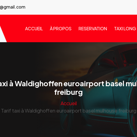
7@gmail.com
ACCUEIL
À PROPOS
RESERVATION
TAXI LONG
taxi à Waldighoffen euroairport basel m
freiburg
Accueil
Tarif taxi à Waldighoffen euroairport basel mulhouse freiburg