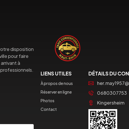
otre disposition
lle pour faire
arrivant à
professionnels.
LIENS UTILES
DÉTAILS DU CO
her.may1957@
À propos de nous
Réserver en ligne
0680307753
Photos
Kingersheim
Contact