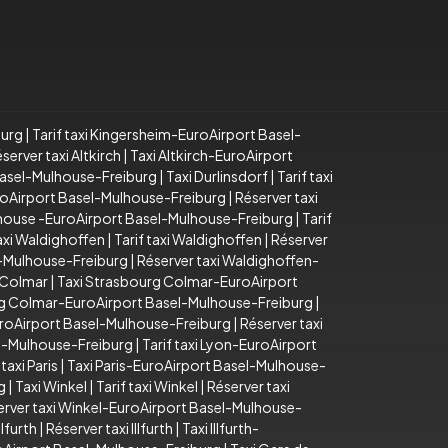
burg
|
Tarif taxi Kingersheim-EuroAirport Basel-
server taxi Altkirch
|
Taxi Altkirch-EuroAirport
 Basel-Mulhouse-Freiburg
|
Taxi Durlinsdorf
|
Tarif taxi
EuroAirport Basel-Mulhouse-Freiburg
|
Réserver taxi
lhouse -EuroAirport Basel-Mulhouse-Freiburg
|
Tarif
axi Waldighoffen
|
Tarif taxi Waldighoffen
|
Réserver
l-Mulhouse-Freiburg
|
Réserver taxi Waldighoffen-
 Colmar
|
Taxi Strasbourg Colmar-EuroAirport
rg Colmar-EuroAirport Basel-Mulhouse-Freiburg
|
uroAirport Basel-Mulhouse-Freiburg
|
Réserver taxi
el-Mulhouse-Freiburg
|
Tarif taxi Lyon-EuroAirport
taxi Paris
|
Taxi Paris-EuroAirport Basel-Mulhouse-
g
|
Taxi Winkel
|
Tarif taxi Winkel
|
Réserver taxi
erver taxi Winkel-EuroAirport Basel-Mulhouse-
Illfurth
|
Réserver taxi Illfurth
|
Taxi Illfurth-