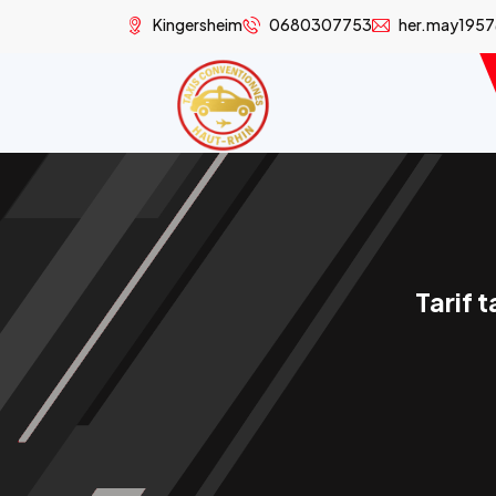
Kingersheim
0680307753
her.may195
Tarif 