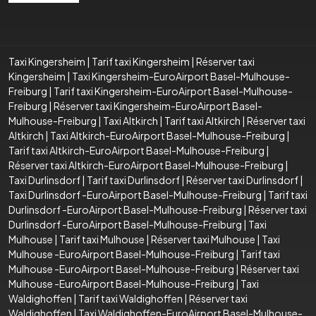
Taxi Kingersheim
|
Tarif taxi Kingersheim
|
Réserver taxi
Kingersheim
|
Taxi Kingersheim-EuroAirport Basel-Mulhouse-
Freiburg
|
Tarif taxi Kingersheim-EuroAirport Basel-Mulhouse-
Freiburg
|
Réserver taxi Kingersheim-EuroAirport Basel-
Mulhouse-Freiburg
|
Taxi Altkirch
|
Tarif taxi Altkirch
|
Réserver taxi
Altkirch
|
Taxi Altkirch-EuroAirport Basel-Mulhouse-Freiburg
|
Tarif taxi Altkirch-EuroAirport Basel-Mulhouse-Freiburg
|
Réserver taxi Altkirch-EuroAirport Basel-Mulhouse-Freiburg
|
Taxi Durlinsdorf
|
Tarif taxi Durlinsdorf
|
Réserver taxi Durlinsdorf
|
Taxi Durlinsdorf -EuroAirport Basel-Mulhouse-Freiburg
|
Tarif taxi
Durlinsdorf -EuroAirport Basel-Mulhouse-Freiburg
|
Réserver taxi
Durlinsdorf -EuroAirport Basel-Mulhouse-Freiburg
|
Taxi
Mulhouse
|
Tarif taxi Mulhouse
|
Réserver taxi Mulhouse
|
Taxi
Mulhouse -EuroAirport Basel-Mulhouse-Freiburg
|
Tarif taxi
Mulhouse -EuroAirport Basel-Mulhouse-Freiburg
|
Réserver taxi
Mulhouse -EuroAirport Basel-Mulhouse-Freiburg
|
Taxi
Waldighoffen
|
Tarif taxi Waldighoffen
|
Réserver taxi
Waldighoffen
|
Taxi Waldighoffen-EuroAirport Basel-Mulhouse-