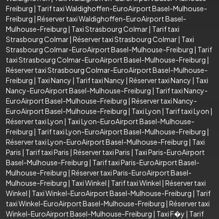
Freiburg
|
Tarif taxi Waldighoffen-EuroAirport Basel-Mulhouse-
Freiburg
|
Réserver taxi Waldighoffen-EuroAirport Basel-
Mulhouse-Freiburg
|
Taxi Strasbourg Colmar
|
Tarif taxi
Strasbourg Colmar
|
Réserver taxi Strasbourg Colmar
|
Taxi
Strasbourg Colmar-EuroAirport Basel-Mulhouse-Freiburg
|
Tarif
taxi Strasbourg Colmar-EuroAirport Basel-Mulhouse-Freiburg
|
Réserver taxi Strasbourg Colmar-EuroAirport Basel-Mulhouse-
Freiburg
|
Taxi Nancy
|
Tarif taxi Nancy
|
Réserver taxi Nancy
|
Taxi
Nancy-EuroAirport Basel-Mulhouse-Freiburg
|
Tarif taxi Nancy-
EuroAirport Basel-Mulhouse-Freiburg
|
Réserver taxi Nancy-
EuroAirport Basel-Mulhouse-Freiburg
|
Taxi Lyon
|
Tarif taxi Lyon
|
Réserver taxi Lyon
|
Taxi Lyon-EuroAirport Basel-Mulhouse-
Freiburg
|
Tarif taxi Lyon-EuroAirport Basel-Mulhouse-Freiburg
|
Réserver taxi Lyon-EuroAirport Basel-Mulhouse-Freiburg
|
Taxi
Paris
|
Tarif taxi Paris
|
Réserver taxi Paris
|
Taxi Paris-EuroAirport
Basel-Mulhouse-Freiburg
|
Tarif taxi Paris-EuroAirport Basel-
Mulhouse-Freiburg
|
Réserver taxi Paris-EuroAirport Basel-
Mulhouse-Freiburg
|
Taxi Winkel
|
Tarif taxi Winkel
|
Réserver taxi
Winkel
|
Taxi Winkel-EuroAirport Basel-Mulhouse-Freiburg
|
Tarif
taxi Winkel-EuroAirport Basel-Mulhouse-Freiburg
|
Réserver taxi
Winkel-EuroAirport Basel-Mulhouse-Freiburg
|
Taxi F�y
|
Tarif