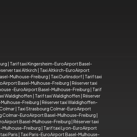
burg
|
Tarif taxi Kingersheim-EuroAirport Basel-
server taxi Altkirch
|
Taxi Altkirch-EuroAirport
 Basel-Mulhouse-Freiburg
|
Taxi Durlinsdorf
|
Tarif taxi
EuroAirport Basel-Mulhouse-Freiburg
|
Réserver taxi
lhouse -EuroAirport Basel-Mulhouse-Freiburg
|
Tarif
axi Waldighoffen
|
Tarif taxi Waldighoffen
|
Réserver
l-Mulhouse-Freiburg
|
Réserver taxi Waldighoffen-
 Colmar
|
Taxi Strasbourg Colmar-EuroAirport
rg Colmar-EuroAirport Basel-Mulhouse-Freiburg
|
uroAirport Basel-Mulhouse-Freiburg
|
Réserver taxi
el-Mulhouse-Freiburg
|
Tarif taxi Lyon-EuroAirport
taxi Paris
|
Taxi Paris-EuroAirport Basel-Mulhouse-