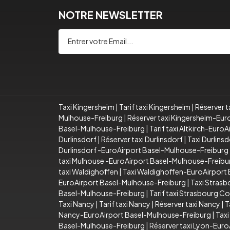
NOTRE NEWSLETTER
Taxi Kingersheim
|
Tarif taxi Kingersheim
|
Réserver t
Mulhouse-Freiburg
|
Réserver taxi Kingersheim-Eu
Basel-Mulhouse-Freiburg
|
Tarif taxi Altkirch-Eur
Durlinsdorf
|
Réserver taxi Durlinsdorf
|
Taxi Durlins
Durlinsdorf -EuroAirport Basel-Mulhouse-Freiburg
taxi Mulhouse -EuroAirport Basel-Mulhouse-Freibu
taxi Waldighoffen
|
Taxi Waldighoffen-EuroAirport
EuroAirport Basel-Mulhouse-Freiburg
|
Taxi Stras
Basel-Mulhouse-Freiburg
|
Tarif taxi Strasbourg 
Taxi Nancy
|
Tarif taxi Nancy
|
Réserver taxi Nancy
|
T
Nancy-EuroAirport Basel-Mulhouse-Freiburg
|
Taxi
Basel-Mulhouse-Freiburg
|
Réserver taxi Lyon-Eur