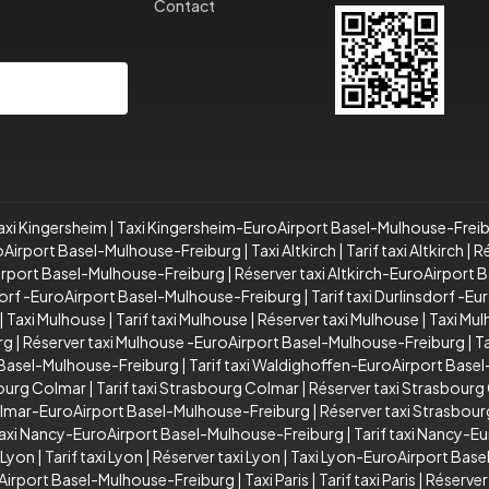
Contact
Souscrire
axi Kingersheim
|
Taxi Kingersheim-EuroAirport Basel-Mulhouse-Frei
roAirport Basel-Mulhouse-Freiburg
|
Taxi Altkirch
|
Tarif taxi Altkirch
|
Ré
oAirport Basel-Mulhouse-Freiburg
|
Réserver taxi Altkirch-EuroAirport
dorf -EuroAirport Basel-Mulhouse-Freiburg
|
Tarif taxi Durlinsdorf -
|
Taxi Mulhouse
|
Tarif taxi Mulhouse
|
Réserver taxi Mulhouse
|
Taxi Mu
rg
|
Réserver taxi Mulhouse -EuroAirport Basel-Mulhouse-Freiburg
|
T
 Basel-Mulhouse-Freiburg
|
Tarif taxi Waldighoffen-EuroAirport Base
bourg Colmar
|
Tarif taxi Strasbourg Colmar
|
Réserver taxi Strasbourg
Colmar-EuroAirport Basel-Mulhouse-Freiburg
|
Réserver taxi Strasbou
axi Nancy-EuroAirport Basel-Mulhouse-Freiburg
|
Tarif taxi Nancy-E
 Lyon
|
Tarif taxi Lyon
|
Réserver taxi Lyon
|
Taxi Lyon-EuroAirport Bas
oAirport Basel-Mulhouse-Freiburg
|
Taxi Paris
|
Tarif taxi Paris
|
Réserver 