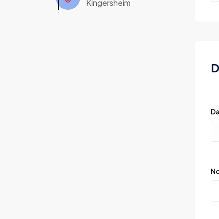
Kingersheim
D
Da
No