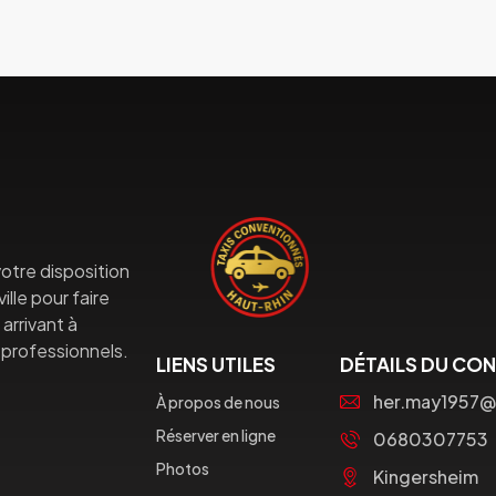
otre disposition
lle pour faire
arrivant à
professionnels.
LIENS UTILES
DÉTAILS DU CO
her.may1957@
À propos de nous
Réserver en ligne
0680307753
Photos
Kingersheim