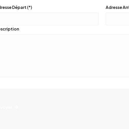
resse Départ (*)
Adresse Arri
scription
voyer