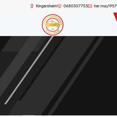
Kingersheim
0680307753
her.may195