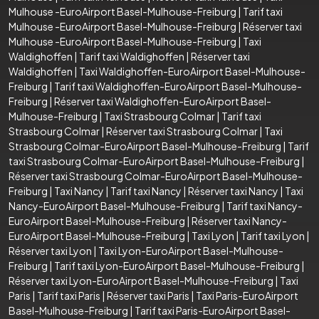
Mulhouse -EuroAirport Basel-Mulhouse-Freiburg
|
Tarif taxi
Mulhouse -EuroAirport Basel-Mulhouse-Freiburg
|
Réserver taxi
Mulhouse -EuroAirport Basel-Mulhouse-Freiburg
|
Taxi
Waldighoffen
|
Tarif taxi Waldighoffen
|
Réserver taxi
Waldighoffen
|
Taxi Waldighoffen-EuroAirport Basel-Mulhouse-
Freiburg
|
Tarif taxi Waldighoffen-EuroAirport Basel-Mulhouse-
Freiburg
|
Réserver taxi Waldighoffen-EuroAirport Basel-
Mulhouse-Freiburg
|
Taxi Strasbourg Colmar
|
Tarif taxi
Strasbourg Colmar
|
Réserver taxi Strasbourg Colmar
|
Taxi
Strasbourg Colmar-EuroAirport Basel-Mulhouse-Freiburg
|
Tarif
taxi Strasbourg Colmar-EuroAirport Basel-Mulhouse-Freiburg
|
Réserver taxi Strasbourg Colmar-EuroAirport Basel-Mulhouse-
Freiburg
|
Taxi Nancy
|
Tarif taxi Nancy
|
Réserver taxi Nancy
|
Taxi
Nancy-EuroAirport Basel-Mulhouse-Freiburg
|
Tarif taxi Nancy-
EuroAirport Basel-Mulhouse-Freiburg
|
Réserver taxi Nancy-
EuroAirport Basel-Mulhouse-Freiburg
|
Taxi Lyon
|
Tarif taxi Lyon
|
Réserver taxi Lyon
|
Taxi Lyon-EuroAirport Basel-Mulhouse-
Freiburg
|
Tarif taxi Lyon-EuroAirport Basel-Mulhouse-Freiburg
|
Réserver taxi Lyon-EuroAirport Basel-Mulhouse-Freiburg
|
Taxi
Paris
|
Tarif taxi Paris
|
Réserver taxi Paris
|
Taxi Paris-EuroAirport
Basel-Mulhouse-Freiburg
|
Tarif taxi Paris-EuroAirport Basel-