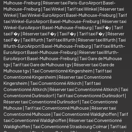
Mulhouse-Freiburg
|
Réserver taxi Paris-EuroAirport Basel-
Mulhouse-Freiburg
|
Taxi Winkel
|
Tarif taxi Winkel
|
Réserver taxi
Winkel
|
Taxi Winkel-EuroAirport Basel-Mulhouse-Freiburg
|
Tarif
taxi Winkel-EuroAirport Basel-Mulhouse-Freiburg
|
Réserver taxi
Winkel-EuroAirport Basel-Mulhouse-Freiburg
|
Taxi F�y
|
Tarif
taxi F�y
|
Réserver taxi F�y
|
Taxi F�y
|
Tarif taxi F�y
|
Réserver
taxi F�y
|
Taxi Illfurth
|
Tarif taxi Illfurth
|
Réserver taxi Illfurth
|
Taxi
Illfurth-EuroAirport Basel-Mulhouse-Freiburg
|
Tarif taxi Illfurth-
EuroAirport Basel-Mulhouse-Freiburg
|
Réserver taxi Illfurth-
EuroAirport Basel-Mulhouse-Freiburg
|
Taxi Gare de Mulhouse
tgv
|
Tarif taxi Gare de Mulhouse tgv
|
Réserver taxi Gare de
Mulhouse tgv
|
Taxi Conventionné Kingersheim
|
Tarif taxi
Conventionné Kingersheim
|
Réserver taxi Conventionné
Kingersheim
|
Taxi Conventionné Altkirch
|
Tarif taxi
Conventionné Altkirch
|
Réserver taxi Conventionné Altkirch
|
Taxi
Conventionné Durlinsdorf
|
Tarif taxi Conventionné Durlinsdorf
|
Réserver taxi Conventionné Durlinsdorf
|
Taxi Conventionné
Mulhouse
|
Tarif taxi Conventionné Mulhouse
|
Réserver taxi
Conventionné Mulhouse
|
Taxi Conventionné Waldighoffen
|
Tarif
taxi Conventionné Waldighoffen
|
Réserver taxi Conventionné
Waldighoffen
|
Taxi Conventionné Strasbourg Colmar
|
Tarif taxi