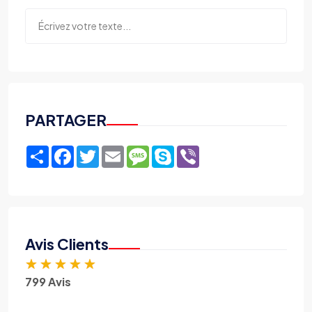
PARTAGER
Share
Facebook
Twitter
Email
Message
Skype
Viber
Avis Clients
★
★
★
★
★
799 Avis