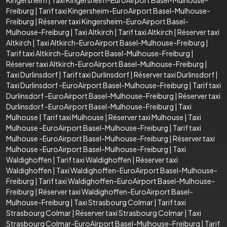
Freiburg
|
Tarif taxi Kingersheim-EuroAirport Basel-Mulhouse-
Freiburg
|
Réserver taxi Kingersheim-EuroAirport Basel-
Mulhouse-Freiburg
|
Taxi Altkirch
|
Tarif taxi Altkirch
|
Réserver taxi
Altkirch
|
Taxi Altkirch-EuroAirport Basel-Mulhouse-Freiburg
|
Tarif taxi Altkirch-EuroAirport Basel-Mulhouse-Freiburg
|
Réserver taxi Altkirch-EuroAirport Basel-Mulhouse-Freiburg
|
Taxi Durlinsdorf
|
Tarif taxi Durlinsdorf
|
Réserver taxi Durlinsdorf
|
Taxi Durlinsdorf -EuroAirport Basel-Mulhouse-Freiburg
|
Tarif taxi
Durlinsdorf -EuroAirport Basel-Mulhouse-Freiburg
|
Réserver taxi
Durlinsdorf -EuroAirport Basel-Mulhouse-Freiburg
|
Taxi
Mulhouse
|
Tarif taxi Mulhouse
|
Réserver taxi Mulhouse
|
Taxi
Mulhouse -EuroAirport Basel-Mulhouse-Freiburg
|
Tarif taxi
Mulhouse -EuroAirport Basel-Mulhouse-Freiburg
|
Réserver taxi
Mulhouse -EuroAirport Basel-Mulhouse-Freiburg
|
Taxi
Waldighoffen
|
Tarif taxi Waldighoffen
|
Réserver taxi
Waldighoffen
|
Taxi Waldighoffen-EuroAirport Basel-Mulhouse-
Freiburg
|
Tarif taxi Waldighoffen-EuroAirport Basel-Mulhouse-
Freiburg
|
Réserver taxi Waldighoffen-EuroAirport Basel-
Mulhouse-Freiburg
|
Taxi Strasbourg Colmar
|
Tarif taxi
Strasbourg Colmar
|
Réserver taxi Strasbourg Colmar
|
Taxi
Strasbourg Colmar-EuroAirport Basel-Mulhouse-Freiburg
|
Tarif