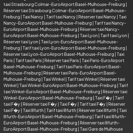
taxi Strasbourg Colmar-EuroAirport Basel-Mulhouse-Freiburg
|
Réserver taxi Strasbourg Colmar-EuroAirport Basel-Mulhouse-
Freiburg
|
Taxi Nancy
|
Tarif taxi Nancy
|
Réserver taxi Nancy
|
Taxi
Nancy-EuroAirport Basel-Mulhouse-Freiburg
|
Tarif taxi Nancy-
EuroAirport Basel-Mulhouse-Freiburg
|
Réserver taxi Nancy-
EuroAirport Basel-Mulhouse-Freiburg
|
Taxi Lyon
|
Tarif taxi Lyon
|
Réserver taxi Lyon
|
Taxi Lyon-EuroAirport Basel-Mulhouse-
Freiburg
|
Tarif taxi Lyon-EuroAirport Basel-Mulhouse-Freiburg
|
Réserver taxi Lyon-EuroAirport Basel-Mulhouse-Freiburg
|
Taxi
Paris
|
Tarif taxi Paris
|
Réserver taxi Paris
|
Taxi Paris-EuroAirport
Basel-Mulhouse-Freiburg
|
Tarif taxi Paris-EuroAirport Basel-
Mulhouse-Freiburg
|
Réserver taxi Paris-EuroAirport Basel-
Mulhouse-Freiburg
|
Taxi Winkel
|
Tarif taxi Winkel
|
Réserver taxi
Winkel
|
Taxi Winkel-EuroAirport Basel-Mulhouse-Freiburg
|
Tarif
taxi Winkel-EuroAirport Basel-Mulhouse-Freiburg
|
Réserver taxi
Winkel-EuroAirport Basel-Mulhouse-Freiburg
|
Taxi F�y
|
Tarif
taxi F�y
|
Réserver taxi F�y
|
Taxi F�y
|
Tarif taxi F�y
|
Réserver
taxi F�y
|
Taxi Illfurth
|
Tarif taxi Illfurth
|
Réserver taxi Illfurth
|
Taxi
Illfurth-EuroAirport Basel-Mulhouse-Freiburg
|
Tarif taxi Illfurth-
EuroAirport Basel-Mulhouse-Freiburg
|
Réserver taxi Illfurth-
EuroAirport Basel-Mulhouse-Freiburg
|
Taxi Gare de Mulhouse