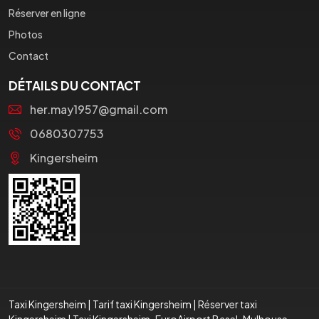
Réserver en ligne
Photos
Contact
DÉTAILS DU CONTACT
her.may1957@gmail.com
0680307753
Kingersheim
Taxi Kingersheim
|
Tarif taxi Kingersheim
|
Réserver taxi
Kingersheim
|
Taxi Kingersheim-EuroAirport Basel-Mulhouse-