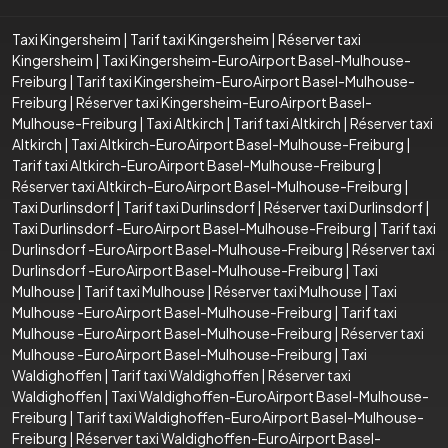
Taxi Kingersheim
|
Tarif taxi Kingersheim
|
Réserver taxi
Kingersheim
|
Taxi Kingersheim-EuroAirport Basel-Mulhouse-
Freiburg
|
Tarif taxi Kingersheim-EuroAirport Basel-Mulhouse-
Freiburg
|
Réserver taxi Kingersheim-EuroAirport Basel-
Mulhouse-Freiburg
|
Taxi Altkirch
|
Tarif taxi Altkirch
|
Réserver taxi
Altkirch
|
Taxi Altkirch-EuroAirport Basel-Mulhouse-Freiburg
|
Tarif taxi Altkirch-EuroAirport Basel-Mulhouse-Freiburg
|
Réserver taxi Altkirch-EuroAirport Basel-Mulhouse-Freiburg
|
Taxi Durlinsdorf
|
Tarif taxi Durlinsdorf
|
Réserver taxi Durlinsdorf
|
Taxi Durlinsdorf -EuroAirport Basel-Mulhouse-Freiburg
|
Tarif taxi
Durlinsdorf -EuroAirport Basel-Mulhouse-Freiburg
|
Réserver taxi
Durlinsdorf -EuroAirport Basel-Mulhouse-Freiburg
|
Taxi
Mulhouse
|
Tarif taxi Mulhouse
|
Réserver taxi Mulhouse
|
Taxi
Mulhouse -EuroAirport Basel-Mulhouse-Freiburg
|
Tarif taxi
Mulhouse -EuroAirport Basel-Mulhouse-Freiburg
|
Réserver taxi
Mulhouse -EuroAirport Basel-Mulhouse-Freiburg
|
Taxi
Waldighoffen
|
Tarif taxi Waldighoffen
|
Réserver taxi
Waldighoffen
|
Taxi Waldighoffen-EuroAirport Basel-Mulhouse-
Freiburg
|
Tarif taxi Waldighoffen-EuroAirport Basel-Mulhouse-
Freiburg
|
Réserver taxi Waldighoffen-EuroAirport Basel-