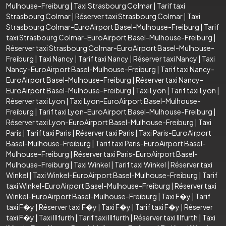
Mulhouse-Freiburg
|
Taxi Strasbourg Colmar
|
Tarif taxi
Strasbourg Colmar
|
Réserver taxi Strasbourg Colmar
|
Taxi
Strasbourg Colmar-EuroAirport Basel-Mulhouse-Freiburg
|
Tarif
taxi Strasbourg Colmar-EuroAirport Basel-Mulhouse-Freiburg
|
Réserver taxi Strasbourg Colmar-EuroAirport Basel-Mulhouse-
Freiburg
|
Taxi Nancy
|
Tarif taxi Nancy
|
Réserver taxi Nancy
|
Taxi
Nancy-EuroAirport Basel-Mulhouse-Freiburg
|
Tarif taxi Nancy-
EuroAirport Basel-Mulhouse-Freiburg
|
Réserver taxi Nancy-
EuroAirport Basel-Mulhouse-Freiburg
|
Taxi Lyon
|
Tarif taxi Lyon
|
Réserver taxi Lyon
|
Taxi Lyon-EuroAirport Basel-Mulhouse-
Freiburg
|
Tarif taxi Lyon-EuroAirport Basel-Mulhouse-Freiburg
|
Réserver taxi Lyon-EuroAirport Basel-Mulhouse-Freiburg
|
Taxi
Paris
|
Tarif taxi Paris
|
Réserver taxi Paris
|
Taxi Paris-EuroAirport
Basel-Mulhouse-Freiburg
|
Tarif taxi Paris-EuroAirport Basel-
Mulhouse-Freiburg
|
Réserver taxi Paris-EuroAirport Basel-
Mulhouse-Freiburg
|
Taxi Winkel
|
Tarif taxi Winkel
|
Réserver taxi
Winkel
|
Taxi Winkel-EuroAirport Basel-Mulhouse-Freiburg
|
Tarif
taxi Winkel-EuroAirport Basel-Mulhouse-Freiburg
|
Réserver taxi
Winkel-EuroAirport Basel-Mulhouse-Freiburg
|
Taxi F�y
|
Tarif
taxi F�y
|
Réserver taxi F�y
|
Taxi F�y
|
Tarif taxi F�y
|
Réserver
taxi F�y
|
Taxi Illfurth
|
Tarif taxi Illfurth
|
Réserver taxi Illfurth
|
Taxi