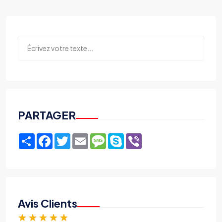
PARTAGER
Share
Facebook
Twitter
Email
Message
Skype
Viber
Avis Clients
★
★
★
★
★