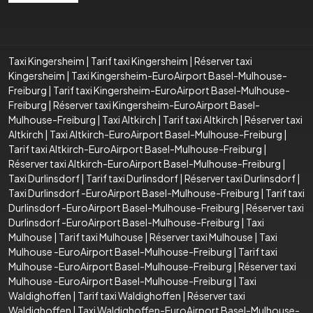
Taxi Kingersheim
|
Tarif taxi Kingersheim
|
Réserver taxi
Kingersheim
|
Taxi Kingersheim-EuroAirport Basel-Mulhouse-
Freiburg
|
Tarif taxi Kingersheim-EuroAirport Basel-Mulhouse-
Freiburg
|
Réserver taxi Kingersheim-EuroAirport Basel-
Mulhouse-Freiburg
|
Taxi Altkirch
|
Tarif taxi Altkirch
|
Réserver taxi
Altkirch
|
Taxi Altkirch-EuroAirport Basel-Mulhouse-Freiburg
|
Tarif taxi Altkirch-EuroAirport Basel-Mulhouse-Freiburg
|
Réserver taxi Altkirch-EuroAirport Basel-Mulhouse-Freiburg
|
Taxi Durlinsdorf
|
Tarif taxi Durlinsdorf
|
Réserver taxi Durlinsdorf
|
Taxi Durlinsdorf -EuroAirport Basel-Mulhouse-Freiburg
|
Tarif taxi
Durlinsdorf -EuroAirport Basel-Mulhouse-Freiburg
|
Réserver taxi
Durlinsdorf -EuroAirport Basel-Mulhouse-Freiburg
|
Taxi
Mulhouse
|
Tarif taxi Mulhouse
|
Réserver taxi Mulhouse
|
Taxi
Mulhouse -EuroAirport Basel-Mulhouse-Freiburg
|
Tarif taxi
Mulhouse -EuroAirport Basel-Mulhouse-Freiburg
|
Réserver taxi
Mulhouse -EuroAirport Basel-Mulhouse-Freiburg
|
Taxi
Waldighoffen
|
Tarif taxi Waldighoffen
|
Réserver taxi
Waldighoffen
|
Taxi Waldighoffen-EuroAirport Basel-Mulhouse-