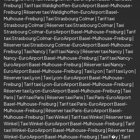
Freiburg
|
Tarif taxi Waldighoffen-EuroAirport Basel-Mulhouse-
Freiburg
|
Réserver taxi Waldighoffen-EuroAirport Basel-
Mulhouse-Freiburg
|
Taxi Strasbourg Colmar
|
Tarif taxi
Strasbourg Colmar
|
Réserver taxi Strasbourg Colmar
|
Taxi
Strasbourg Colmar-EuroAirport Basel-Mulhouse-Freiburg
|
Tarif
taxi Strasbourg Colmar-EuroAirport Basel-Mulhouse-Freiburg
|
Réserver taxi Strasbourg Colmar-EuroAirport Basel-Mulhouse-
Freiburg
|
Taxi Nancy
|
Tarif taxi Nancy
|
Réserver taxi Nancy
|
Taxi
Nancy-EuroAirport Basel-Mulhouse-Freiburg
|
Tarif taxi Nancy-
EuroAirport Basel-Mulhouse-Freiburg
|
Réserver taxi Nancy-
EuroAirport Basel-Mulhouse-Freiburg
|
Taxi Lyon
|
Tarif taxi Lyon
|
Réserver taxi Lyon
|
Taxi Lyon-EuroAirport Basel-Mulhouse-
Freiburg
|
Tarif taxi Lyon-EuroAirport Basel-Mulhouse-Freiburg
|
Réserver taxi Lyon-EuroAirport Basel-Mulhouse-Freiburg
|
Taxi
Paris
|
Tarif taxi Paris
|
Réserver taxi Paris
|
Taxi Paris-EuroAirport
Basel-Mulhouse-Freiburg
|
Tarif taxi Paris-EuroAirport Basel-
Mulhouse-Freiburg
|
Réserver taxi Paris-EuroAirport Basel-
Mulhouse-Freiburg
|
Taxi Winkel
|
Tarif taxi Winkel
|
Réserver taxi
Winkel
|
Taxi Winkel-EuroAirport Basel-Mulhouse-Freiburg
|
Tarif
taxi Winkel-EuroAirport Basel-Mulhouse-Freiburg
|
Réserver taxi
Winkel-EuroAirport Basel-Mulhouse-Freiburg
|
Taxi F�y
|
Tarif