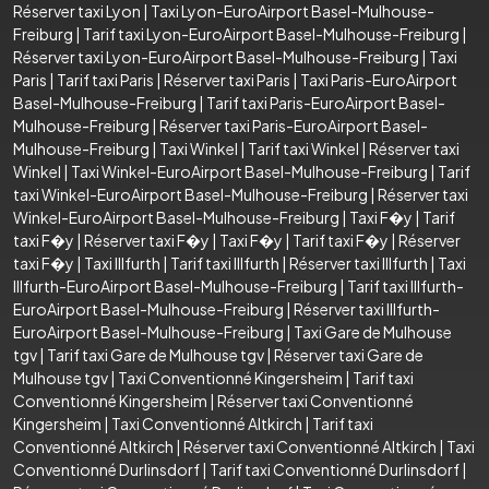
Réserver taxi Lyon
|
Taxi Lyon-EuroAirport Basel-Mulhouse-
Freiburg
|
Tarif taxi Lyon-EuroAirport Basel-Mulhouse-Freiburg
|
Réserver taxi Lyon-EuroAirport Basel-Mulhouse-Freiburg
|
Taxi
Paris
|
Tarif taxi Paris
|
Réserver taxi Paris
|
Taxi Paris-EuroAirport
Basel-Mulhouse-Freiburg
|
Tarif taxi Paris-EuroAirport Basel-
Mulhouse-Freiburg
|
Réserver taxi Paris-EuroAirport Basel-
Mulhouse-Freiburg
|
Taxi Winkel
|
Tarif taxi Winkel
|
Réserver taxi
Winkel
|
Taxi Winkel-EuroAirport Basel-Mulhouse-Freiburg
|
Tarif
taxi Winkel-EuroAirport Basel-Mulhouse-Freiburg
|
Réserver taxi
Winkel-EuroAirport Basel-Mulhouse-Freiburg
|
Taxi F�y
|
Tarif
taxi F�y
|
Réserver taxi F�y
|
Taxi F�y
|
Tarif taxi F�y
|
Réserver
taxi F�y
|
Taxi Illfurth
|
Tarif taxi Illfurth
|
Réserver taxi Illfurth
|
Taxi
Illfurth-EuroAirport Basel-Mulhouse-Freiburg
|
Tarif taxi Illfurth-
EuroAirport Basel-Mulhouse-Freiburg
|
Réserver taxi Illfurth-
EuroAirport Basel-Mulhouse-Freiburg
|
Taxi Gare de Mulhouse
tgv
|
Tarif taxi Gare de Mulhouse tgv
|
Réserver taxi Gare de
Mulhouse tgv
|
Taxi Conventionné Kingersheim
|
Tarif taxi
Conventionné Kingersheim
|
Réserver taxi Conventionné
Kingersheim
|
Taxi Conventionné Altkirch
|
Tarif taxi
Conventionné Altkirch
|
Réserver taxi Conventionné Altkirch
|
Taxi
Conventionné Durlinsdorf
|
Tarif taxi Conventionné Durlinsdorf
|