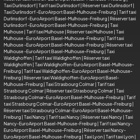
Taxi Durlinsdorf
|
Tarif taxi Durlinsdorf
|
Réserver taxi Durlinsdorf
|
Taxi Durlinsdorf -EuroAirport Basel-Mulhouse-Freiburg
|
Tarif taxi
Durlinsdorf -EuroAirport Basel-Mulhouse-Freiburg
|
Réserver taxi
Durlinsdorf -EuroAirport Basel-Mulhouse-Freiburg
|
Taxi
Mulhouse
|
Tarif taxi Mulhouse
|
Réserver taxi Mulhouse
|
Taxi
Mulhouse -EuroAirport Basel-Mulhouse-Freiburg
|
Tarif taxi
Mulhouse -EuroAirport Basel-Mulhouse-Freiburg
|
Réserver taxi
Mulhouse -EuroAirport Basel-Mulhouse-Freiburg
|
Taxi
Waldighoffen
|
Tarif taxi Waldighoffen
|
Réserver taxi
Waldighoffen
|
Taxi Waldighoffen-EuroAirport Basel-Mulhouse-
Freiburg
|
Tarif taxi Waldighoffen-EuroAirport Basel-Mulhouse-
Freiburg
|
Réserver taxi Waldighoffen-EuroAirport Basel-
Mulhouse-Freiburg
|
Taxi Strasbourg Colmar
|
Tarif taxi
Strasbourg Colmar
|
Réserver taxi Strasbourg Colmar
|
Taxi
Strasbourg Colmar-EuroAirport Basel-Mulhouse-Freiburg
|
Tarif
taxi Strasbourg Colmar-EuroAirport Basel-Mulhouse-Freiburg
|
Réserver taxi Strasbourg Colmar-EuroAirport Basel-Mulhouse-
Freiburg
|
Taxi Nancy
|
Tarif taxi Nancy
|
Réserver taxi Nancy
|
Taxi
Nancy-EuroAirport Basel-Mulhouse-Freiburg
|
Tarif taxi Nancy-
EuroAirport Basel-Mulhouse-Freiburg
|
Réserver taxi Nancy-
EuroAirport Basel-Mulhouse-Freiburg
|
Taxi Lyon
|
Tarif taxi Lyon
|