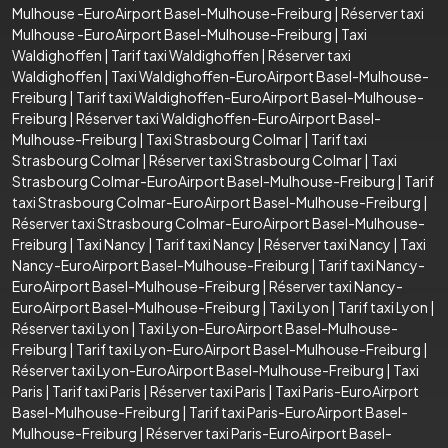
Mulhouse -EuroAirport Basel-Mulhouse-Freiburg
|
Réserver taxi
Mulhouse -EuroAirport Basel-Mulhouse-Freiburg
|
Taxi
Waldighoffen
|
Tarif taxi Waldighoffen
|
Réserver taxi
Waldighoffen
|
Taxi Waldighoffen-EuroAirport Basel-Mulhouse-
Freiburg
|
Tarif taxi Waldighoffen-EuroAirport Basel-Mulhouse-
Freiburg
|
Réserver taxi Waldighoffen-EuroAirport Basel-
Mulhouse-Freiburg
|
Taxi Strasbourg Colmar
|
Tarif taxi
Strasbourg Colmar
|
Réserver taxi Strasbourg Colmar
|
Taxi
Strasbourg Colmar-EuroAirport Basel-Mulhouse-Freiburg
|
Tarif
taxi Strasbourg Colmar-EuroAirport Basel-Mulhouse-Freiburg
|
Réserver taxi Strasbourg Colmar-EuroAirport Basel-Mulhouse-
Freiburg
|
Taxi Nancy
|
Tarif taxi Nancy
|
Réserver taxi Nancy
|
Taxi
Nancy-EuroAirport Basel-Mulhouse-Freiburg
|
Tarif taxi Nancy-
EuroAirport Basel-Mulhouse-Freiburg
|
Réserver taxi Nancy-
EuroAirport Basel-Mulhouse-Freiburg
|
Taxi Lyon
|
Tarif taxi Lyon
|
Réserver taxi Lyon
|
Taxi Lyon-EuroAirport Basel-Mulhouse-
Freiburg
|
Tarif taxi Lyon-EuroAirport Basel-Mulhouse-Freiburg
|
Réserver taxi Lyon-EuroAirport Basel-Mulhouse-Freiburg
|
Taxi
Paris
|
Tarif taxi Paris
|
Réserver taxi Paris
|
Taxi Paris-EuroAirport
Basel-Mulhouse-Freiburg
|
Tarif taxi Paris-EuroAirport Basel-
Mulhouse-Freiburg
|
Réserver taxi Paris-EuroAirport Basel-