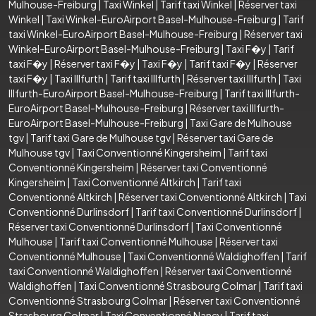
Mulhouse-Freiburg
|
Taxi Winkel
|
Tarif taxi Winkel
|
Réserver taxi
Winkel
|
Taxi Winkel-EuroAirport Basel-Mulhouse-Freiburg
|
Tarif
taxi Winkel-EuroAirport Basel-Mulhouse-Freiburg
|
Réserver taxi
Winkel-EuroAirport Basel-Mulhouse-Freiburg
|
Taxi F�y
|
Tarif
taxi F�y
|
Réserver taxi F�y
|
Taxi F�y
|
Tarif taxi F�y
|
Réserver
taxi F�y
|
Taxi Illfurth
|
Tarif taxi Illfurth
|
Réserver taxi Illfurth
|
Taxi
Illfurth-EuroAirport Basel-Mulhouse-Freiburg
|
Tarif taxi Illfurth-
EuroAirport Basel-Mulhouse-Freiburg
|
Réserver taxi Illfurth-
EuroAirport Basel-Mulhouse-Freiburg
|
Taxi Gare de Mulhouse
tgv
|
Tarif taxi Gare de Mulhouse tgv
|
Réserver taxi Gare de
Mulhouse tgv
|
Taxi Conventionné Kingersheim
|
Tarif taxi
Conventionné Kingersheim
|
Réserver taxi Conventionné
Kingersheim
|
Taxi Conventionné Altkirch
|
Tarif taxi
Conventionné Altkirch
|
Réserver taxi Conventionné Altkirch
|
Taxi
Conventionné Durlinsdorf
|
Tarif taxi Conventionné Durlinsdorf
|
Réserver taxi Conventionné Durlinsdorf
|
Taxi Conventionné
Mulhouse
|
Tarif taxi Conventionné Mulhouse
|
Réserver taxi
Conventionné Mulhouse
|
Taxi Conventionné Waldighoffen
|
Tarif
taxi Conventionné Waldighoffen
|
Réserver taxi Conventionné
Waldighoffen
|
Taxi Conventionné Strasbourg Colmar
|
Tarif taxi
Conventionné Strasbourg Colmar
|
Réserver taxi Conventionné
Strasbourg Colmar
|
Taxi Conventionné Nancy
|
Tarif taxi