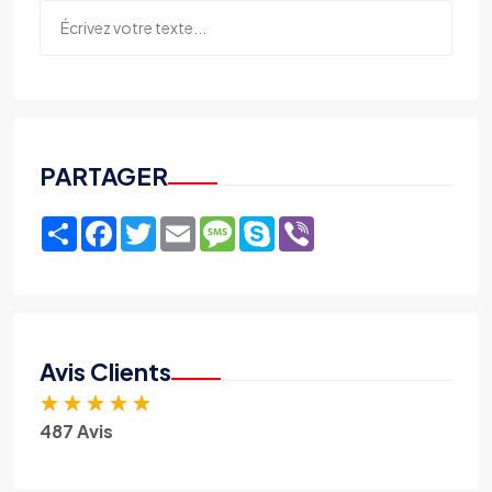
PARTAGER
Share
Facebook
Twitter
Email
Message
Skype
Viber
Avis Clients
★
★
★
★
★
487 Avis