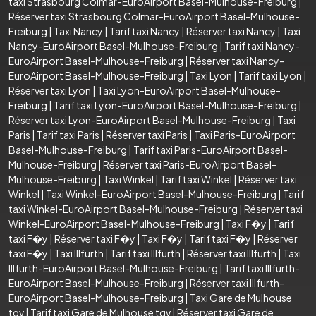
taxi Strasbourg Colmar-EuroAirport Basel-Mulhouse-Freiburg
|
Réserver taxi Strasbourg Colmar-EuroAirport Basel-Mulhouse-
Freiburg
|
Taxi Nancy
|
Tarif taxi Nancy
|
Réserver taxi Nancy
|
Taxi
Nancy-EuroAirport Basel-Mulhouse-Freiburg
|
Tarif taxi Nancy-
EuroAirport Basel-Mulhouse-Freiburg
|
Réserver taxi Nancy-
EuroAirport Basel-Mulhouse-Freiburg
|
Taxi Lyon
|
Tarif taxi Lyon
|
Réserver taxi Lyon
|
Taxi Lyon-EuroAirport Basel-Mulhouse-
Freiburg
|
Tarif taxi Lyon-EuroAirport Basel-Mulhouse-Freiburg
|
Réserver taxi Lyon-EuroAirport Basel-Mulhouse-Freiburg
|
Taxi
Paris
|
Tarif taxi Paris
|
Réserver taxi Paris
|
Taxi Paris-EuroAirport
Basel-Mulhouse-Freiburg
|
Tarif taxi Paris-EuroAirport Basel-
Mulhouse-Freiburg
|
Réserver taxi Paris-EuroAirport Basel-
Mulhouse-Freiburg
|
Taxi Winkel
|
Tarif taxi Winkel
|
Réserver taxi
Winkel
|
Taxi Winkel-EuroAirport Basel-Mulhouse-Freiburg
|
Tarif
taxi Winkel-EuroAirport Basel-Mulhouse-Freiburg
|
Réserver taxi
Winkel-EuroAirport Basel-Mulhouse-Freiburg
|
Taxi F�y
|
Tarif
taxi F�y
|
Réserver taxi F�y
|
Taxi F�y
|
Tarif taxi F�y
|
Réserver
taxi F�y
|
Taxi Illfurth
|
Tarif taxi Illfurth
|
Réserver taxi Illfurth
|
Taxi
Illfurth-EuroAirport Basel-Mulhouse-Freiburg
|
Tarif taxi Illfurth-
EuroAirport Basel-Mulhouse-Freiburg
|
Réserver taxi Illfurth-
EuroAirport Basel-Mulhouse-Freiburg
|
Taxi Gare de Mulhouse
tgv
|
Tarif taxi Gare de Mulhouse tgv
|
Réserver taxi Gare de