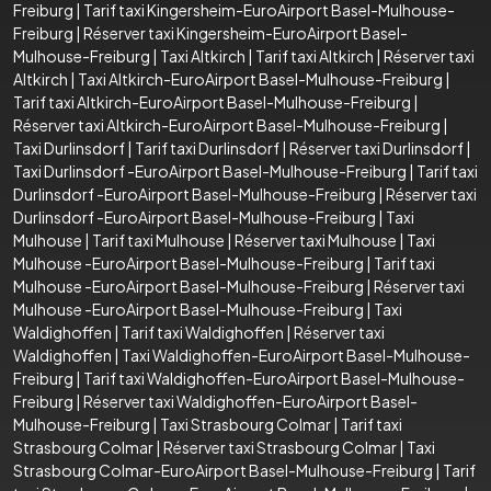
Freiburg
|
Tarif taxi Kingersheim-EuroAirport Basel-Mulhouse-
Freiburg
|
Réserver taxi Kingersheim-EuroAirport Basel-
Mulhouse-Freiburg
|
Taxi Altkirch
|
Tarif taxi Altkirch
|
Réserver taxi
Altkirch
|
Taxi Altkirch-EuroAirport Basel-Mulhouse-Freiburg
|
Tarif taxi Altkirch-EuroAirport Basel-Mulhouse-Freiburg
|
Réserver taxi Altkirch-EuroAirport Basel-Mulhouse-Freiburg
|
Taxi Durlinsdorf
|
Tarif taxi Durlinsdorf
|
Réserver taxi Durlinsdorf
|
Taxi Durlinsdorf -EuroAirport Basel-Mulhouse-Freiburg
|
Tarif taxi
Durlinsdorf -EuroAirport Basel-Mulhouse-Freiburg
|
Réserver taxi
Durlinsdorf -EuroAirport Basel-Mulhouse-Freiburg
|
Taxi
Mulhouse
|
Tarif taxi Mulhouse
|
Réserver taxi Mulhouse
|
Taxi
Mulhouse -EuroAirport Basel-Mulhouse-Freiburg
|
Tarif taxi
Mulhouse -EuroAirport Basel-Mulhouse-Freiburg
|
Réserver taxi
Mulhouse -EuroAirport Basel-Mulhouse-Freiburg
|
Taxi
Waldighoffen
|
Tarif taxi Waldighoffen
|
Réserver taxi
Waldighoffen
|
Taxi Waldighoffen-EuroAirport Basel-Mulhouse-
Freiburg
|
Tarif taxi Waldighoffen-EuroAirport Basel-Mulhouse-
Freiburg
|
Réserver taxi Waldighoffen-EuroAirport Basel-
Mulhouse-Freiburg
|
Taxi Strasbourg Colmar
|
Tarif taxi
Strasbourg Colmar
|
Réserver taxi Strasbourg Colmar
|
Taxi
Strasbourg Colmar-EuroAirport Basel-Mulhouse-Freiburg
|
Tarif