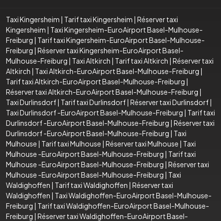
Taxi Kingersheim
|
Tarif taxi Kingersheim
|
Réserver taxi
Kingersheim
|
Taxi Kingersheim-EuroAirport Basel-Mulhouse-
Freiburg
|
Tarif taxi Kingersheim-EuroAirport Basel-Mulhouse-
Freiburg
|
Réserver taxi Kingersheim-EuroAirport Basel-
Mulhouse-Freiburg
|
Taxi Altkirch
|
Tarif taxi Altkirch
|
Réserver taxi
Altkirch
|
Taxi Altkirch-EuroAirport Basel-Mulhouse-Freiburg
|
Tarif taxi Altkirch-EuroAirport Basel-Mulhouse-Freiburg
|
Réserver taxi Altkirch-EuroAirport Basel-Mulhouse-Freiburg
|
Taxi Durlinsdorf
|
Tarif taxi Durlinsdorf
|
Réserver taxi Durlinsdorf
|
Taxi Durlinsdorf -EuroAirport Basel-Mulhouse-Freiburg
|
Tarif taxi
Durlinsdorf -EuroAirport Basel-Mulhouse-Freiburg
|
Réserver taxi
Durlinsdorf -EuroAirport Basel-Mulhouse-Freiburg
|
Taxi
Mulhouse
|
Tarif taxi Mulhouse
|
Réserver taxi Mulhouse
|
Taxi
Mulhouse -EuroAirport Basel-Mulhouse-Freiburg
|
Tarif taxi
Mulhouse -EuroAirport Basel-Mulhouse-Freiburg
|
Réserver taxi
Mulhouse -EuroAirport Basel-Mulhouse-Freiburg
|
Taxi
Waldighoffen
|
Tarif taxi Waldighoffen
|
Réserver taxi
Waldighoffen
|
Taxi Waldighoffen-EuroAirport Basel-Mulhouse-
Freiburg
|
Tarif taxi Waldighoffen-EuroAirport Basel-Mulhouse-
Freiburg
|
Réserver taxi Waldighoffen-EuroAirport Basel-