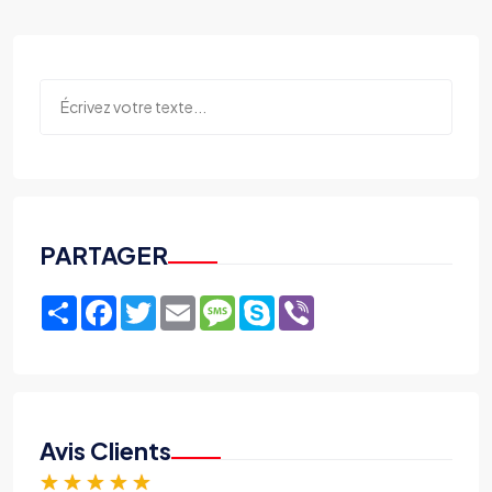
PARTAGER
Share
Facebook
Twitter
Email
Message
Skype
Viber
Avis Clients
★
★
★
★
★