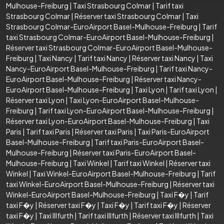
Mulhouse-Freiburg
|
Taxi Strasbourg Colmar
|
Tarif taxi
Strasbourg Colmar
|
Réserver taxi Strasbourg Colmar
|
Taxi
Strasbourg Colmar-EuroAirport Basel-Mulhouse-Freiburg
|
Tarif
taxi Strasbourg Colmar-EuroAirport Basel-Mulhouse-Freiburg
|
Réserver taxi Strasbourg Colmar-EuroAirport Basel-Mulhouse-
Freiburg
|
Taxi Nancy
|
Tarif taxi Nancy
|
Réserver taxi Nancy
|
Taxi
Nancy-EuroAirport Basel-Mulhouse-Freiburg
|
Tarif taxi Nancy-
EuroAirport Basel-Mulhouse-Freiburg
|
Réserver taxi Nancy-
EuroAirport Basel-Mulhouse-Freiburg
|
Taxi Lyon
|
Tarif taxi Lyon
|
Réserver taxi Lyon
|
Taxi Lyon-EuroAirport Basel-Mulhouse-
Freiburg
|
Tarif taxi Lyon-EuroAirport Basel-Mulhouse-Freiburg
|
Réserver taxi Lyon-EuroAirport Basel-Mulhouse-Freiburg
|
Taxi
Paris
|
Tarif taxi Paris
|
Réserver taxi Paris
|
Taxi Paris-EuroAirport
Basel-Mulhouse-Freiburg
|
Tarif taxi Paris-EuroAirport Basel-
Mulhouse-Freiburg
|
Réserver taxi Paris-EuroAirport Basel-
Mulhouse-Freiburg
|
Taxi Winkel
|
Tarif taxi Winkel
|
Réserver taxi
Winkel
|
Taxi Winkel-EuroAirport Basel-Mulhouse-Freiburg
|
Tarif
taxi Winkel-EuroAirport Basel-Mulhouse-Freiburg
|
Réserver taxi
Winkel-EuroAirport Basel-Mulhouse-Freiburg
|
Taxi F�y
|
Tarif
taxi F�y
|
Réserver taxi F�y
|
Taxi F�y
|
Tarif taxi F�y
|
Réserver
taxi F�y
|
Taxi Illfurth
|
Tarif taxi Illfurth
|
Réserver taxi Illfurth
|
Taxi