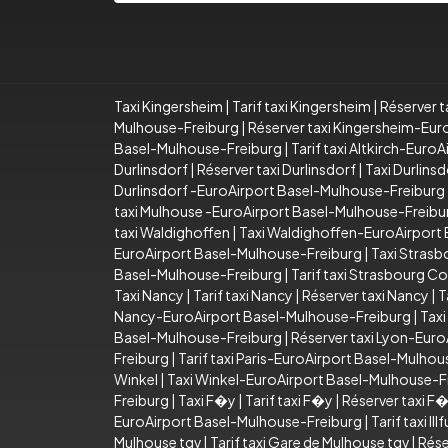
Taxi Kingersheim
|
Tarif taxi Kingersheim
|
Réserver t
Mulhouse-Freiburg
|
Réserver taxi Kingersheim-Eu
Basel-Mulhouse-Freiburg
|
Tarif taxi Altkirch-Eur
Durlinsdorf
|
Réserver taxi Durlinsdorf
|
Taxi Durlins
Durlinsdorf -EuroAirport Basel-Mulhouse-Freiburg
taxi Mulhouse -EuroAirport Basel-Mulhouse-Freibu
taxi Waldighoffen
|
Taxi Waldighoffen-EuroAirport
EuroAirport Basel-Mulhouse-Freiburg
|
Taxi Stras
Basel-Mulhouse-Freiburg
|
Tarif taxi Strasbourg 
Taxi Nancy
|
Tarif taxi Nancy
|
Réserver taxi Nancy
|
T
Nancy-EuroAirport Basel-Mulhouse-Freiburg
|
Taxi
Basel-Mulhouse-Freiburg
|
Réserver taxi Lyon-Eur
Freiburg
|
Tarif taxi Paris-EuroAirport Basel-Mulho
Winkel
|
Taxi Winkel-EuroAirport Basel-Mulhouse-F
Freiburg
|
Taxi F�y
|
Tarif taxi F�y
|
Réserver taxi F
EuroAirport Basel-Mulhouse-Freiburg
|
Tarif taxi 
Mulhouse tgv
|
Tarif taxi Gare de Mulhouse tgv
|
Rése