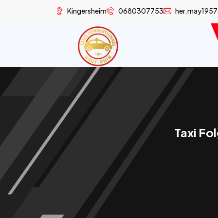
Kingersheim
0680307753
her.may195
Taxi Fo