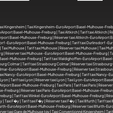
axi Kingersheim
|
Taxi Kingersheim-EuroAirport Basel-Mulhouse-Frei
roAirport Basel-Mulhouse-Freiburg
|
Taxi Altkirch
|
Tarif taxi Altkirch
|
Ré
oAirport Basel-Mulhouse-Freiburg
|
Réserver taxi Altkirch-EuroAirport
dorf -EuroAirport Basel-Mulhouse-Freiburg
|
Tarif taxi Durlinsdorf -
|
Taxi Mulhouse
|
Tarif taxi Mulhouse
|
Réserver taxi Mulhouse
|
Taxi Mu
rg
|
Réserver taxi Mulhouse -EuroAirport Basel-Mulhouse-Freiburg
|
T
 Basel-Mulhouse-Freiburg
|
Tarif taxi Waldighoffen-EuroAirport Base
bourg Colmar
|
Tarif taxi Strasbourg Colmar
|
Réserver taxi Strasbourg
Colmar-EuroAirport Basel-Mulhouse-Freiburg
|
Réserver taxi Strasbou
axi Nancy-EuroAirport Basel-Mulhouse-Freiburg
|
Tarif taxi Nancy-E
 Lyon
|
Tarif taxi Lyon
|
Réserver taxi Lyon
|
Taxi Lyon-EuroAirport Bas
oAirport Basel-Mulhouse-Freiburg
|
Taxi Paris
|
Tarif taxi Paris
|
Réserver 
use-Freiburg
|
Réserver taxi Paris-EuroAirport Basel-Mulhouse-Freibur
reiburg
|
Tarif taxi Winkel-EuroAirport Basel-Mulhouse-Freiburg
|
Rés
�y
|
Taxi F�y
|
Tarif taxi F�y
|
Réserver taxi F�y
|
Taxi Illfurth
|
Tarif taxi 
Illfurth-EuroAirport Basel-Mulhouse-Freiburg
|
Réserver taxi Illfurth-E
rver taxi Gare de Mulhouse tgv
|
Taxi Conventionné Kingersheim
|
Tari