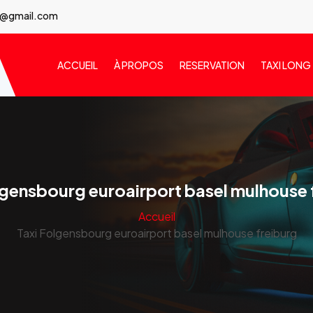
7@gmail.com
ACCUEIL
À PROPOS
RESERVATION
TAXI LONG
lgensbourg euroairport basel mulhouse 
Accueil
Taxi Folgensbourg euroairport basel mulhouse freiburg