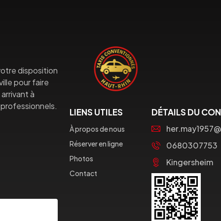
otre disposition
lle pour faire
arrivant à
professionnels.
LIENS UTILES
DÉTAILS DU CO
her.may1957@
À propos de nous
Réserver en ligne
0680307753
Photos
Kingersheim
Contact
Souscrire