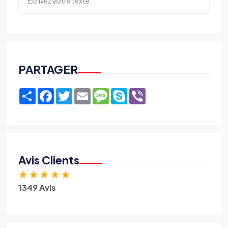
PARTAGER
Share
Facebook
Twitter
Email
Message
Skype
Viber
Avis Clients
★
★
★
★
★
1349 Avis