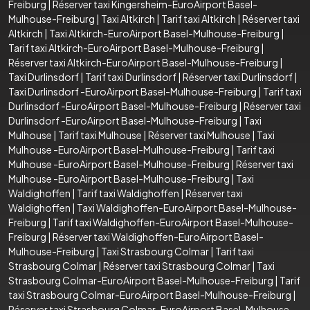
Freiburg
|
Réserver taxi Kingersheim-EuroAirport Basel-
Mulhouse-Freiburg
|
Taxi Altkirch
|
Tarif taxi Altkirch
|
Réserver taxi
Altkirch
|
Taxi Altkirch-EuroAirport Basel-Mulhouse-Freiburg
|
Tarif taxi Altkirch-EuroAirport Basel-Mulhouse-Freiburg
|
Réserver taxi Altkirch-EuroAirport Basel-Mulhouse-Freiburg
|
Taxi Durlinsdorf
|
Tarif taxi Durlinsdorf
|
Réserver taxi Durlinsdorf
|
Taxi Durlinsdorf -EuroAirport Basel-Mulhouse-Freiburg
|
Tarif taxi
Durlinsdorf -EuroAirport Basel-Mulhouse-Freiburg
|
Réserver taxi
Durlinsdorf -EuroAirport Basel-Mulhouse-Freiburg
|
Taxi
Mulhouse
|
Tarif taxi Mulhouse
|
Réserver taxi Mulhouse
|
Taxi
Mulhouse -EuroAirport Basel-Mulhouse-Freiburg
|
Tarif taxi
Mulhouse -EuroAirport Basel-Mulhouse-Freiburg
|
Réserver taxi
Mulhouse -EuroAirport Basel-Mulhouse-Freiburg
|
Taxi
Waldighoffen
|
Tarif taxi Waldighoffen
|
Réserver taxi
Waldighoffen
|
Taxi Waldighoffen-EuroAirport Basel-Mulhouse-
Freiburg
|
Tarif taxi Waldighoffen-EuroAirport Basel-Mulhouse-
Freiburg
|
Réserver taxi Waldighoffen-EuroAirport Basel-
Mulhouse-Freiburg
|
Taxi Strasbourg Colmar
|
Tarif taxi
Strasbourg Colmar
|
Réserver taxi Strasbourg Colmar
|
Taxi
Strasbourg Colmar-EuroAirport Basel-Mulhouse-Freiburg
|
Tarif
taxi Strasbourg Colmar-EuroAirport Basel-Mulhouse-Freiburg
|
Réserver taxi Strasbourg Colmar-EuroAirport Basel-Mulhouse-