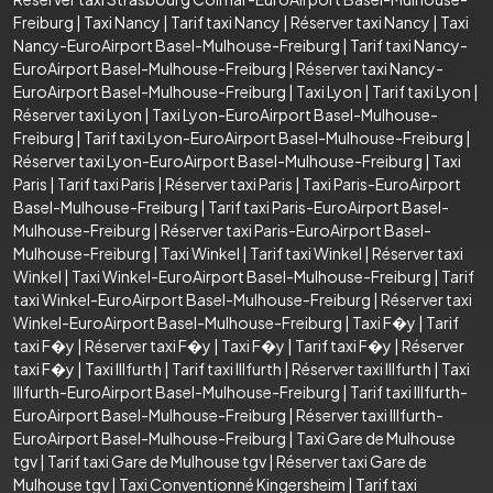
Freiburg
|
Taxi Nancy
|
Tarif taxi Nancy
|
Réserver taxi Nancy
|
Taxi
Nancy-EuroAirport Basel-Mulhouse-Freiburg
|
Tarif taxi Nancy-
EuroAirport Basel-Mulhouse-Freiburg
|
Réserver taxi Nancy-
EuroAirport Basel-Mulhouse-Freiburg
|
Taxi Lyon
|
Tarif taxi Lyon
|
Réserver taxi Lyon
|
Taxi Lyon-EuroAirport Basel-Mulhouse-
Freiburg
|
Tarif taxi Lyon-EuroAirport Basel-Mulhouse-Freiburg
|
Réserver taxi Lyon-EuroAirport Basel-Mulhouse-Freiburg
|
Taxi
Paris
|
Tarif taxi Paris
|
Réserver taxi Paris
|
Taxi Paris-EuroAirport
Basel-Mulhouse-Freiburg
|
Tarif taxi Paris-EuroAirport Basel-
Mulhouse-Freiburg
|
Réserver taxi Paris-EuroAirport Basel-
Mulhouse-Freiburg
|
Taxi Winkel
|
Tarif taxi Winkel
|
Réserver taxi
Winkel
|
Taxi Winkel-EuroAirport Basel-Mulhouse-Freiburg
|
Tarif
taxi Winkel-EuroAirport Basel-Mulhouse-Freiburg
|
Réserver taxi
Winkel-EuroAirport Basel-Mulhouse-Freiburg
|
Taxi F�y
|
Tarif
taxi F�y
|
Réserver taxi F�y
|
Taxi F�y
|
Tarif taxi F�y
|
Réserver
taxi F�y
|
Taxi Illfurth
|
Tarif taxi Illfurth
|
Réserver taxi Illfurth
|
Taxi
Illfurth-EuroAirport Basel-Mulhouse-Freiburg
|
Tarif taxi Illfurth-
EuroAirport Basel-Mulhouse-Freiburg
|
Réserver taxi Illfurth-
EuroAirport Basel-Mulhouse-Freiburg
|
Taxi Gare de Mulhouse
tgv
|
Tarif taxi Gare de Mulhouse tgv
|
Réserver taxi Gare de
Mulhouse tgv
|
Taxi Conventionné Kingersheim
|
Tarif taxi