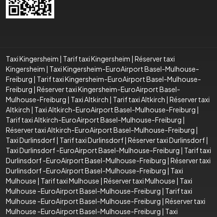
Taxi Kingersheim
|
Tarif taxi Kingersheim
|
Réserver taxi
Kingersheim
|
Taxi Kingersheim-EuroAirport Basel-Mulhouse-
Freiburg
|
Tarif taxi Kingersheim-EuroAirport Basel-Mulhouse-
Freiburg
|
Réserver taxi Kingersheim-EuroAirport Basel-
Mulhouse-Freiburg
|
Taxi Altkirch
|
Tarif taxi Altkirch
|
Réserver taxi
Altkirch
|
Taxi Altkirch-EuroAirport Basel-Mulhouse-Freiburg
|
Tarif taxi Altkirch-EuroAirport Basel-Mulhouse-Freiburg
|
Réserver taxi Altkirch-EuroAirport Basel-Mulhouse-Freiburg
|
Taxi Durlinsdorf
|
Tarif taxi Durlinsdorf
|
Réserver taxi Durlinsdorf
|
Taxi Durlinsdorf -EuroAirport Basel-Mulhouse-Freiburg
|
Tarif taxi
Durlinsdorf -EuroAirport Basel-Mulhouse-Freiburg
|
Réserver taxi
Durlinsdorf -EuroAirport Basel-Mulhouse-Freiburg
|
Taxi
Mulhouse
|
Tarif taxi Mulhouse
|
Réserver taxi Mulhouse
|
Taxi
Mulhouse -EuroAirport Basel-Mulhouse-Freiburg
|
Tarif taxi
Mulhouse -EuroAirport Basel-Mulhouse-Freiburg
|
Réserver taxi
Mulhouse -EuroAirport Basel-Mulhouse-Freiburg
|
Taxi