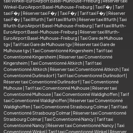
taxi Winkel-EuroAirport Basel-Mulhouse-Freiburg
|
Réserver taxi
Winkel-EuroAirport Basel-Mulhouse-Freiburg
|
Taxi F�y
|
Tarif
taxi F�y
|
Réserver taxi F�y
|
Taxi F�y
|
Tarif taxi F�y
|
Réserver
taxi F�y
|
Taxi Illfurth
|
Tarif taxi Illfurth
|
Réserver taxi Illfurth
|
Taxi
Illfurth-EuroAirport Basel-Mulhouse-Freiburg
|
Tarif taxi Illfurth-
EuroAirport Basel-Mulhouse-Freiburg
|
Réserver taxi Illfurth-
EuroAirport Basel-Mulhouse-Freiburg
|
Taxi Gare de Mulhouse
tgv
|
Tarif taxi Gare de Mulhouse tgv
|
Réserver taxi Gare de
Mulhouse tgv
|
Taxi Conventionné Kingersheim
|
Tarif taxi
Conventionné Kingersheim
|
Réserver taxi Conventionné
Kingersheim
|
Taxi Conventionné Altkirch
|
Tarif taxi
Conventionné Altkirch
|
Réserver taxi Conventionné Altkirch
|
Taxi
Conventionné Durlinsdorf
|
Tarif taxi Conventionné Durlinsdorf
|
Réserver taxi Conventionné Durlinsdorf
|
Taxi Conventionné
Mulhouse
|
Tarif taxi Conventionné Mulhouse
|
Réserver taxi
Conventionné Mulhouse
|
Taxi Conventionné Waldighoffen
|
Tarif
taxi Conventionné Waldighoffen
|
Réserver taxi Conventionné
Waldighoffen
|
Taxi Conventionné Strasbourg Colmar
|
Tarif taxi
Conventionné Strasbourg Colmar
|
Réserver taxi Conventionné
Strasbourg Colmar
|
Taxi Conventionné Nancy
|
Tarif taxi
Conventionné Nancy
|
Réserver taxi Conventionné Nancy
|
Taxi
Conventionné Winkel
|
Tarif taxi Conventionné Winkel
|
Réserver