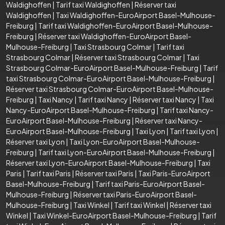
Waldighoffen
|
Tarif taxi Waldighoffen
|
Réserver taxi
Waldighoffen
|
Taxi Waldighoffen-EuroAirport Basel-Mulhouse-
Freiburg
|
Tarif taxi Waldighoffen-EuroAirport Basel-Mulhouse-
Freiburg
|
Réserver taxi Waldighoffen-EuroAirport Basel-
Mulhouse-Freiburg
|
Taxi Strasbourg Colmar
|
Tarif taxi
Strasbourg Colmar
|
Réserver taxi Strasbourg Colmar
|
Taxi
Strasbourg Colmar-EuroAirport Basel-Mulhouse-Freiburg
|
Tarif
taxi Strasbourg Colmar-EuroAirport Basel-Mulhouse-Freiburg
|
Réserver taxi Strasbourg Colmar-EuroAirport Basel-Mulhouse-
Freiburg
|
Taxi Nancy
|
Tarif taxi Nancy
|
Réserver taxi Nancy
|
Taxi
Nancy-EuroAirport Basel-Mulhouse-Freiburg
|
Tarif taxi Nancy-
EuroAirport Basel-Mulhouse-Freiburg
|
Réserver taxi Nancy-
EuroAirport Basel-Mulhouse-Freiburg
|
Taxi Lyon
|
Tarif taxi Lyon
|
Réserver taxi Lyon
|
Taxi Lyon-EuroAirport Basel-Mulhouse-
Freiburg
|
Tarif taxi Lyon-EuroAirport Basel-Mulhouse-Freiburg
|
Réserver taxi Lyon-EuroAirport Basel-Mulhouse-Freiburg
|
Taxi
Paris
|
Tarif taxi Paris
|
Réserver taxi Paris
|
Taxi Paris-EuroAirport
Basel-Mulhouse-Freiburg
|
Tarif taxi Paris-EuroAirport Basel-
Mulhouse-Freiburg
|
Réserver taxi Paris-EuroAirport Basel-
Mulhouse-Freiburg
|
Taxi Winkel
|
Tarif taxi Winkel
|
Réserver taxi
Winkel
|
Taxi Winkel-EuroAirport Basel-Mulhouse-Freiburg
|
Tarif