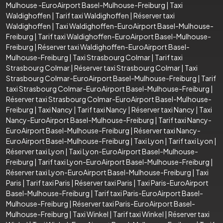
Mulhouse -EuroAirport Basel-Mulhouse-Freiburg
|
Taxi
Waldighoffen
|
Tarif taxi Waldighoffen
|
Réserver taxi
Waldighoffen
|
Taxi Waldighoffen-EuroAirport Basel-Mulhouse-
Freiburg
|
Tarif taxi Waldighoffen-EuroAirport Basel-Mulhouse-
Freiburg
|
Réserver taxi Waldighoffen-EuroAirport Basel-
Mulhouse-Freiburg
|
Taxi Strasbourg Colmar
|
Tarif taxi
Strasbourg Colmar
|
Réserver taxi Strasbourg Colmar
|
Taxi
Strasbourg Colmar-EuroAirport Basel-Mulhouse-Freiburg
|
Tarif
taxi Strasbourg Colmar-EuroAirport Basel-Mulhouse-Freiburg
|
Réserver taxi Strasbourg Colmar-EuroAirport Basel-Mulhouse-
Freiburg
|
Taxi Nancy
|
Tarif taxi Nancy
|
Réserver taxi Nancy
|
Taxi
Nancy-EuroAirport Basel-Mulhouse-Freiburg
|
Tarif taxi Nancy-
EuroAirport Basel-Mulhouse-Freiburg
|
Réserver taxi Nancy-
EuroAirport Basel-Mulhouse-Freiburg
|
Taxi Lyon
|
Tarif taxi Lyon
|
Réserver taxi Lyon
|
Taxi Lyon-EuroAirport Basel-Mulhouse-
Freiburg
|
Tarif taxi Lyon-EuroAirport Basel-Mulhouse-Freiburg
|
Réserver taxi Lyon-EuroAirport Basel-Mulhouse-Freiburg
|
Taxi
Paris
|
Tarif taxi Paris
|
Réserver taxi Paris
|
Taxi Paris-EuroAirport
Basel-Mulhouse-Freiburg
|
Tarif taxi Paris-EuroAirport Basel-
Mulhouse-Freiburg
|
Réserver taxi Paris-EuroAirport Basel-
Mulhouse-Freiburg
|
Taxi Winkel
|
Tarif taxi Winkel
|
Réserver taxi