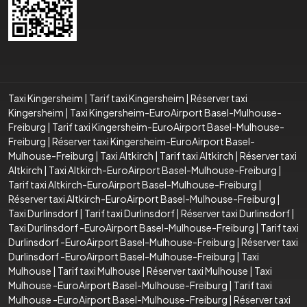
Taxi Kingersheim
|
Tarif taxi Kingersheim
|
Réserver taxi
Kingersheim
|
Taxi Kingersheim-EuroAirport Basel-Mulhouse-
Freiburg
|
Tarif taxi Kingersheim-EuroAirport Basel-Mulhouse-
Freiburg
|
Réserver taxi Kingersheim-EuroAirport Basel-
Mulhouse-Freiburg
|
Taxi Altkirch
|
Tarif taxi Altkirch
|
Réserver taxi
Altkirch
|
Taxi Altkirch-EuroAirport Basel-Mulhouse-Freiburg
|
Tarif taxi Altkirch-EuroAirport Basel-Mulhouse-Freiburg
|
Réserver taxi Altkirch-EuroAirport Basel-Mulhouse-Freiburg
|
Taxi Durlinsdorf
|
Tarif taxi Durlinsdorf
|
Réserver taxi Durlinsdorf
|
Taxi Durlinsdorf -EuroAirport Basel-Mulhouse-Freiburg
|
Tarif taxi
Durlinsdorf -EuroAirport Basel-Mulhouse-Freiburg
|
Réserver taxi
Durlinsdorf -EuroAirport Basel-Mulhouse-Freiburg
|
Taxi
Mulhouse
|
Tarif taxi Mulhouse
|
Réserver taxi Mulhouse
|
Taxi
Mulhouse -EuroAirport Basel-Mulhouse-Freiburg
|
Tarif taxi
Mulhouse -EuroAirport Basel-Mulhouse-Freiburg
|
Réserver taxi