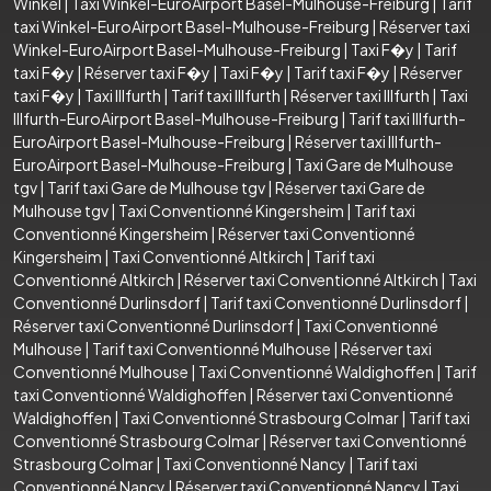
Winkel
|
Taxi Winkel-EuroAirport Basel-Mulhouse-Freiburg
|
Tarif
taxi Winkel-EuroAirport Basel-Mulhouse-Freiburg
|
Réserver taxi
Winkel-EuroAirport Basel-Mulhouse-Freiburg
|
Taxi F�y
|
Tarif
taxi F�y
|
Réserver taxi F�y
|
Taxi F�y
|
Tarif taxi F�y
|
Réserver
taxi F�y
|
Taxi Illfurth
|
Tarif taxi Illfurth
|
Réserver taxi Illfurth
|
Taxi
Illfurth-EuroAirport Basel-Mulhouse-Freiburg
|
Tarif taxi Illfurth-
EuroAirport Basel-Mulhouse-Freiburg
|
Réserver taxi Illfurth-
EuroAirport Basel-Mulhouse-Freiburg
|
Taxi Gare de Mulhouse
tgv
|
Tarif taxi Gare de Mulhouse tgv
|
Réserver taxi Gare de
Mulhouse tgv
|
Taxi Conventionné Kingersheim
|
Tarif taxi
Conventionné Kingersheim
|
Réserver taxi Conventionné
Kingersheim
|
Taxi Conventionné Altkirch
|
Tarif taxi
Conventionné Altkirch
|
Réserver taxi Conventionné Altkirch
|
Taxi
Conventionné Durlinsdorf
|
Tarif taxi Conventionné Durlinsdorf
|
Réserver taxi Conventionné Durlinsdorf
|
Taxi Conventionné
Mulhouse
|
Tarif taxi Conventionné Mulhouse
|
Réserver taxi
Conventionné Mulhouse
|
Taxi Conventionné Waldighoffen
|
Tarif
taxi Conventionné Waldighoffen
|
Réserver taxi Conventionné
Waldighoffen
|
Taxi Conventionné Strasbourg Colmar
|
Tarif taxi
Conventionné Strasbourg Colmar
|
Réserver taxi Conventionné
Strasbourg Colmar
|
Taxi Conventionné Nancy
|
Tarif taxi
Conventionné Nancy
|
Réserver taxi Conventionné Nancy
|
Taxi