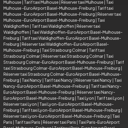
Mulhouse
|
Tarif taxi Mulhouse
|
Réserver taxi Mulhouse
|
Taxi
Mulhouse -EuroAirport Basel-Mulhouse-Freiburg
|
Tarif taxi
Mulhouse -EuroAirport Basel-Mulhouse-Freiburg
|
Réserver taxi
Mulhouse -EuroAirport Basel-Mulhouse-Freiburg
|
Taxi
Waldighoffen
|
Tarif taxi Waldighoffen
|
Réserver taxi
Waldighoffen
|
Taxi Waldighoffen-EuroAirport Basel-Mulhouse-
Freiburg
|
Tarif taxi Waldighoffen-EuroAirport Basel-Mulhouse-
Freiburg
|
Réserver taxi Waldighoffen-EuroAirport Basel-
Mulhouse-Freiburg
|
Taxi Strasbourg Colmar
|
Tarif taxi
Strasbourg Colmar
|
Réserver taxi Strasbourg Colmar
|
Taxi
Strasbourg Colmar-EuroAirport Basel-Mulhouse-Freiburg
|
Tarif
taxi Strasbourg Colmar-EuroAirport Basel-Mulhouse-Freiburg
|
Réserver taxi Strasbourg Colmar-EuroAirport Basel-Mulhouse-
Freiburg
|
Taxi Nancy
|
Tarif taxi Nancy
|
Réserver taxi Nancy
|
Taxi
Nancy-EuroAirport Basel-Mulhouse-Freiburg
|
Tarif taxi Nancy-
EuroAirport Basel-Mulhouse-Freiburg
|
Réserver taxi Nancy-
EuroAirport Basel-Mulhouse-Freiburg
|
Taxi Lyon
|
Tarif taxi Lyon
|
Réserver taxi Lyon
|
Taxi Lyon-EuroAirport Basel-Mulhouse-
Freiburg
|
Tarif taxi Lyon-EuroAirport Basel-Mulhouse-Freiburg
|
Réserver taxi Lyon-EuroAirport Basel-Mulhouse-Freiburg
|
Taxi
Paris
|
Tarif taxi Paris
|
Réserver taxi Paris
|
Taxi Paris-EuroAirport
Basel-Mulhouse-Freiburg
|
Tarif taxi Paris-EuroAirport Basel-