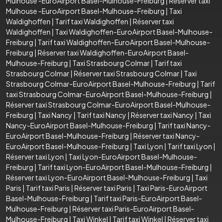
Mulhouse -EuroAirport Basel-Mulhouse-Freiburg
|
Réserver taxi
Mulhouse -EuroAirport Basel-Mulhouse-Freiburg
|
Taxi
Waldighoffen
|
Tarif taxi Waldighoffen
|
Réserver taxi
Waldighoffen
|
Taxi Waldighoffen-EuroAirport Basel-Mulhouse-
Freiburg
|
Tarif taxi Waldighoffen-EuroAirport Basel-Mulhouse-
Freiburg
|
Réserver taxi Waldighoffen-EuroAirport Basel-
Mulhouse-Freiburg
|
Taxi Strasbourg Colmar
|
Tarif taxi
Strasbourg Colmar
|
Réserver taxi Strasbourg Colmar
|
Taxi
Strasbourg Colmar-EuroAirport Basel-Mulhouse-Freiburg
|
Tarif
taxi Strasbourg Colmar-EuroAirport Basel-Mulhouse-Freiburg
|
Réserver taxi Strasbourg Colmar-EuroAirport Basel-Mulhouse-
Freiburg
|
Taxi Nancy
|
Tarif taxi Nancy
|
Réserver taxi Nancy
|
Taxi
Nancy-EuroAirport Basel-Mulhouse-Freiburg
|
Tarif taxi Nancy-
EuroAirport Basel-Mulhouse-Freiburg
|
Réserver taxi Nancy-
EuroAirport Basel-Mulhouse-Freiburg
|
Taxi Lyon
|
Tarif taxi Lyon
|
Réserver taxi Lyon
|
Taxi Lyon-EuroAirport Basel-Mulhouse-
Freiburg
|
Tarif taxi Lyon-EuroAirport Basel-Mulhouse-Freiburg
|
Réserver taxi Lyon-EuroAirport Basel-Mulhouse-Freiburg
|
Taxi
Paris
|
Tarif taxi Paris
|
Réserver taxi Paris
|
Taxi Paris-EuroAirport
Basel-Mulhouse-Freiburg
|
Tarif taxi Paris-EuroAirport Basel-
Mulhouse-Freiburg
|
Réserver taxi Paris-EuroAirport Basel-
Mulhouse-Freiburg
|
Taxi Winkel
|
Tarif taxi Winkel
|
Réserver taxi