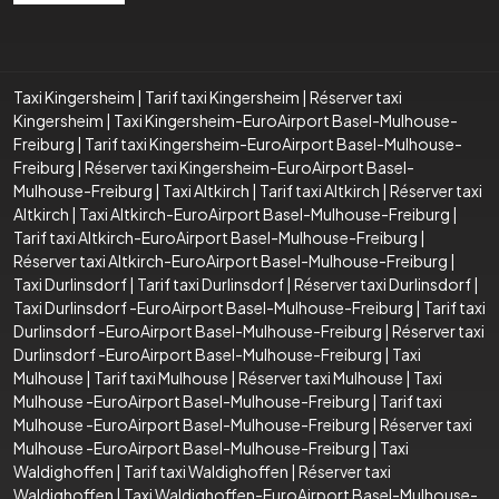
Taxi Kingersheim
|
Tarif taxi Kingersheim
|
Réserver taxi
Kingersheim
|
Taxi Kingersheim-EuroAirport Basel-Mulhouse-
Freiburg
|
Tarif taxi Kingersheim-EuroAirport Basel-Mulhouse-
Freiburg
|
Réserver taxi Kingersheim-EuroAirport Basel-
Mulhouse-Freiburg
|
Taxi Altkirch
|
Tarif taxi Altkirch
|
Réserver taxi
Altkirch
|
Taxi Altkirch-EuroAirport Basel-Mulhouse-Freiburg
|
Tarif taxi Altkirch-EuroAirport Basel-Mulhouse-Freiburg
|
Réserver taxi Altkirch-EuroAirport Basel-Mulhouse-Freiburg
|
Taxi Durlinsdorf
|
Tarif taxi Durlinsdorf
|
Réserver taxi Durlinsdorf
|
Taxi Durlinsdorf -EuroAirport Basel-Mulhouse-Freiburg
|
Tarif taxi
Durlinsdorf -EuroAirport Basel-Mulhouse-Freiburg
|
Réserver taxi
Durlinsdorf -EuroAirport Basel-Mulhouse-Freiburg
|
Taxi
Mulhouse
|
Tarif taxi Mulhouse
|
Réserver taxi Mulhouse
|
Taxi
Mulhouse -EuroAirport Basel-Mulhouse-Freiburg
|
Tarif taxi
Mulhouse -EuroAirport Basel-Mulhouse-Freiburg
|
Réserver taxi
Mulhouse -EuroAirport Basel-Mulhouse-Freiburg
|
Taxi
Waldighoffen
|
Tarif taxi Waldighoffen
|
Réserver taxi
Waldighoffen
|
Taxi Waldighoffen-EuroAirport Basel-Mulhouse-