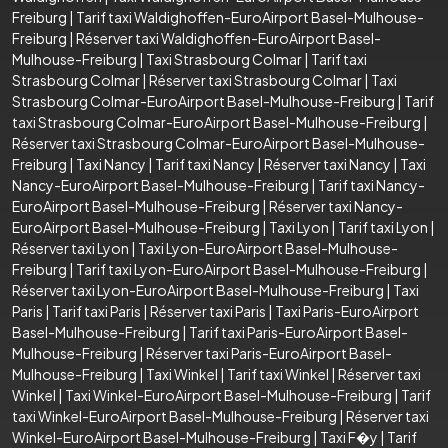
Freiburg
|
Tarif taxi Waldighoffen-EuroAirport Basel-Mulhouse-
Freiburg
|
Réserver taxi Waldighoffen-EuroAirport Basel-
Mulhouse-Freiburg
|
Taxi Strasbourg Colmar
|
Tarif taxi
Strasbourg Colmar
|
Réserver taxi Strasbourg Colmar
|
Taxi
Strasbourg Colmar-EuroAirport Basel-Mulhouse-Freiburg
|
Tarif
taxi Strasbourg Colmar-EuroAirport Basel-Mulhouse-Freiburg
|
Réserver taxi Strasbourg Colmar-EuroAirport Basel-Mulhouse-
Freiburg
|
Taxi Nancy
|
Tarif taxi Nancy
|
Réserver taxi Nancy
|
Taxi
Nancy-EuroAirport Basel-Mulhouse-Freiburg
|
Tarif taxi Nancy-
EuroAirport Basel-Mulhouse-Freiburg
|
Réserver taxi Nancy-
EuroAirport Basel-Mulhouse-Freiburg
|
Taxi Lyon
|
Tarif taxi Lyon
|
Réserver taxi Lyon
|
Taxi Lyon-EuroAirport Basel-Mulhouse-
Freiburg
|
Tarif taxi Lyon-EuroAirport Basel-Mulhouse-Freiburg
|
Réserver taxi Lyon-EuroAirport Basel-Mulhouse-Freiburg
|
Taxi
Paris
|
Tarif taxi Paris
|
Réserver taxi Paris
|
Taxi Paris-EuroAirport
Basel-Mulhouse-Freiburg
|
Tarif taxi Paris-EuroAirport Basel-
Mulhouse-Freiburg
|
Réserver taxi Paris-EuroAirport Basel-
Mulhouse-Freiburg
|
Taxi Winkel
|
Tarif taxi Winkel
|
Réserver taxi
Winkel
|
Taxi Winkel-EuroAirport Basel-Mulhouse-Freiburg
|
Tarif
taxi Winkel-EuroAirport Basel-Mulhouse-Freiburg
|
Réserver taxi
Winkel-EuroAirport Basel-Mulhouse-Freiburg
|
Taxi F�y
|
Tarif