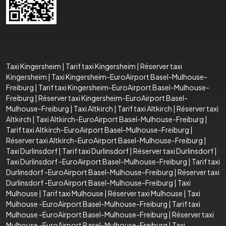
Taxi Kingersheim
|
Tarif taxi Kingersheim
|
Réserver taxi
Kingersheim
|
Taxi Kingersheim-EuroAirport Basel-Mulhouse-
Freiburg
|
Tarif taxi Kingersheim-EuroAirport Basel-Mulhouse-
Freiburg
|
Réserver taxi Kingersheim-EuroAirport Basel-
Mulhouse-Freiburg
|
Taxi Altkirch
|
Tarif taxi Altkirch
|
Réserver taxi
Altkirch
|
Taxi Altkirch-EuroAirport Basel-Mulhouse-Freiburg
|
Tarif taxi Altkirch-EuroAirport Basel-Mulhouse-Freiburg
|
Réserver taxi Altkirch-EuroAirport Basel-Mulhouse-Freiburg
|
Taxi Durlinsdorf
|
Tarif taxi Durlinsdorf
|
Réserver taxi Durlinsdorf
|
Taxi Durlinsdorf -EuroAirport Basel-Mulhouse-Freiburg
|
Tarif taxi
Durlinsdorf -EuroAirport Basel-Mulhouse-Freiburg
|
Réserver taxi
Durlinsdorf -EuroAirport Basel-Mulhouse-Freiburg
|
Taxi
Mulhouse
|
Tarif taxi Mulhouse
|
Réserver taxi Mulhouse
|
Taxi
Mulhouse -EuroAirport Basel-Mulhouse-Freiburg
|
Tarif taxi
Mulhouse -EuroAirport Basel-Mulhouse-Freiburg
|
Réserver taxi
Mulhouse -EuroAirport Basel-Mulhouse-Freiburg
|
Taxi