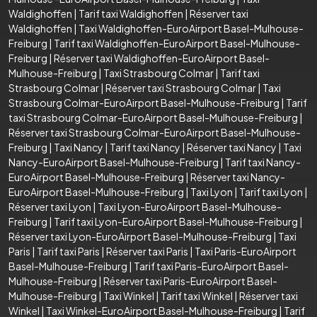
Waldighoffen
|
Tarif taxi Waldighoffen
|
Réserver taxi
Waldighoffen
|
Taxi Waldighoffen-EuroAirport Basel-Mulhouse-
Freiburg
|
Tarif taxi Waldighoffen-EuroAirport Basel-Mulhouse-
Freiburg
|
Réserver taxi Waldighoffen-EuroAirport Basel-
Mulhouse-Freiburg
|
Taxi Strasbourg Colmar
|
Tarif taxi
Strasbourg Colmar
|
Réserver taxi Strasbourg Colmar
|
Taxi
Strasbourg Colmar-EuroAirport Basel-Mulhouse-Freiburg
|
Tarif
taxi Strasbourg Colmar-EuroAirport Basel-Mulhouse-Freiburg
|
Réserver taxi Strasbourg Colmar-EuroAirport Basel-Mulhouse-
Freiburg
|
Taxi Nancy
|
Tarif taxi Nancy
|
Réserver taxi Nancy
|
Taxi
Nancy-EuroAirport Basel-Mulhouse-Freiburg
|
Tarif taxi Nancy-
EuroAirport Basel-Mulhouse-Freiburg
|
Réserver taxi Nancy-
EuroAirport Basel-Mulhouse-Freiburg
|
Taxi Lyon
|
Tarif taxi Lyon
|
Réserver taxi Lyon
|
Taxi Lyon-EuroAirport Basel-Mulhouse-
Freiburg
|
Tarif taxi Lyon-EuroAirport Basel-Mulhouse-Freiburg
|
Réserver taxi Lyon-EuroAirport Basel-Mulhouse-Freiburg
|
Taxi
Paris
|
Tarif taxi Paris
|
Réserver taxi Paris
|
Taxi Paris-EuroAirport
Basel-Mulhouse-Freiburg
|
Tarif taxi Paris-EuroAirport Basel-
Mulhouse-Freiburg
|
Réserver taxi Paris-EuroAirport Basel-
Mulhouse-Freiburg
|
Taxi Winkel
|
Tarif taxi Winkel
|
Réserver taxi
Winkel
|
Taxi Winkel-EuroAirport Basel-Mulhouse-Freiburg
|
Tarif