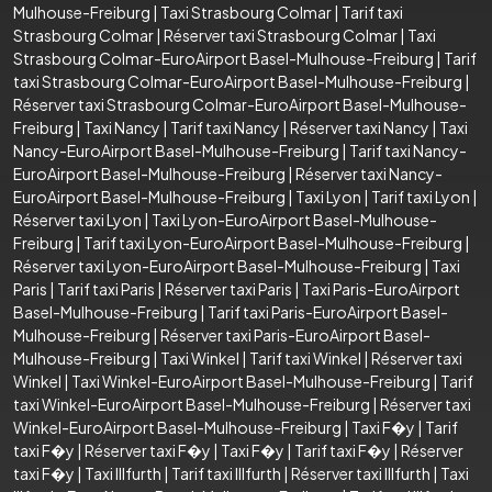
Mulhouse-Freiburg
|
Taxi Strasbourg Colmar
|
Tarif taxi
Strasbourg Colmar
|
Réserver taxi Strasbourg Colmar
|
Taxi
Strasbourg Colmar-EuroAirport Basel-Mulhouse-Freiburg
|
Tarif
taxi Strasbourg Colmar-EuroAirport Basel-Mulhouse-Freiburg
|
Réserver taxi Strasbourg Colmar-EuroAirport Basel-Mulhouse-
Freiburg
|
Taxi Nancy
|
Tarif taxi Nancy
|
Réserver taxi Nancy
|
Taxi
Nancy-EuroAirport Basel-Mulhouse-Freiburg
|
Tarif taxi Nancy-
EuroAirport Basel-Mulhouse-Freiburg
|
Réserver taxi Nancy-
EuroAirport Basel-Mulhouse-Freiburg
|
Taxi Lyon
|
Tarif taxi Lyon
|
Réserver taxi Lyon
|
Taxi Lyon-EuroAirport Basel-Mulhouse-
Freiburg
|
Tarif taxi Lyon-EuroAirport Basel-Mulhouse-Freiburg
|
Réserver taxi Lyon-EuroAirport Basel-Mulhouse-Freiburg
|
Taxi
Paris
|
Tarif taxi Paris
|
Réserver taxi Paris
|
Taxi Paris-EuroAirport
Basel-Mulhouse-Freiburg
|
Tarif taxi Paris-EuroAirport Basel-
Mulhouse-Freiburg
|
Réserver taxi Paris-EuroAirport Basel-
Mulhouse-Freiburg
|
Taxi Winkel
|
Tarif taxi Winkel
|
Réserver taxi
Winkel
|
Taxi Winkel-EuroAirport Basel-Mulhouse-Freiburg
|
Tarif
taxi Winkel-EuroAirport Basel-Mulhouse-Freiburg
|
Réserver taxi
Winkel-EuroAirport Basel-Mulhouse-Freiburg
|
Taxi F�y
|
Tarif
taxi F�y
|
Réserver taxi F�y
|
Taxi F�y
|
Tarif taxi F�y
|
Réserver
taxi F�y
|
Taxi Illfurth
|
Tarif taxi Illfurth
|
Réserver taxi Illfurth
|
Taxi