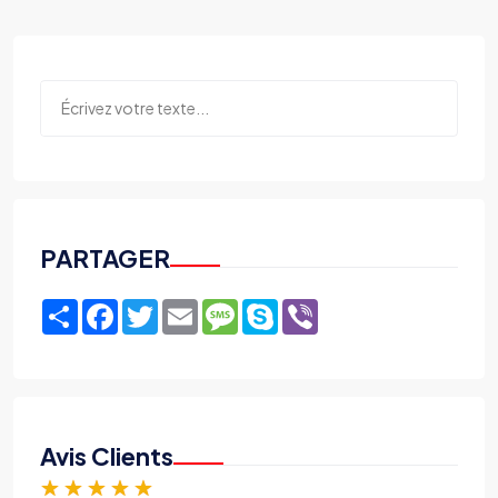
PARTAGER
Share
Facebook
Twitter
Email
Message
Skype
Viber
Avis Clients
★
★
★
★
★