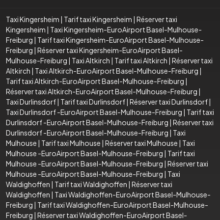
Taxi Kingersheim
|
Tarif taxi Kingersheim
|
Réserver taxi
Kingersheim
|
Taxi Kingersheim-EuroAirport Basel-Mulhouse-
Freiburg
|
Tarif taxi Kingersheim-EuroAirport Basel-Mulhouse-
Freiburg
|
Réserver taxi Kingersheim-EuroAirport Basel-
Mulhouse-Freiburg
|
Taxi Altkirch
|
Tarif taxi Altkirch
|
Réserver taxi
Altkirch
|
Taxi Altkirch-EuroAirport Basel-Mulhouse-Freiburg
|
Tarif taxi Altkirch-EuroAirport Basel-Mulhouse-Freiburg
|
Réserver taxi Altkirch-EuroAirport Basel-Mulhouse-Freiburg
|
Taxi Durlinsdorf
|
Tarif taxi Durlinsdorf
|
Réserver taxi Durlinsdorf
|
Taxi Durlinsdorf -EuroAirport Basel-Mulhouse-Freiburg
|
Tarif taxi
Durlinsdorf -EuroAirport Basel-Mulhouse-Freiburg
|
Réserver taxi
Durlinsdorf -EuroAirport Basel-Mulhouse-Freiburg
|
Taxi
Mulhouse
|
Tarif taxi Mulhouse
|
Réserver taxi Mulhouse
|
Taxi
Mulhouse -EuroAirport Basel-Mulhouse-Freiburg
|
Tarif taxi
Mulhouse -EuroAirport Basel-Mulhouse-Freiburg
|
Réserver taxi
Mulhouse -EuroAirport Basel-Mulhouse-Freiburg
|
Taxi
Waldighoffen
|
Tarif taxi Waldighoffen
|
Réserver taxi
Waldighoffen
|
Taxi Waldighoffen-EuroAirport Basel-Mulhouse-
Freiburg
|
Tarif taxi Waldighoffen-EuroAirport Basel-Mulhouse-
Freiburg
|
Réserver taxi Waldighoffen-EuroAirport Basel-