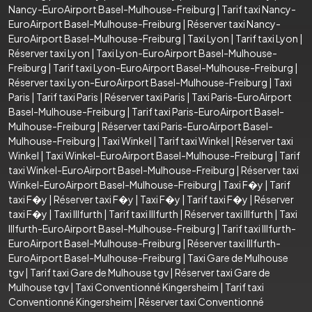
Nancy-EuroAirport Basel-Mulhouse-Freiburg
|
Tarif taxi Nancy-
EuroAirport Basel-Mulhouse-Freiburg
|
Réserver taxi Nancy-
EuroAirport Basel-Mulhouse-Freiburg
|
Taxi Lyon
|
Tarif taxi Lyon
|
Réserver taxi Lyon
|
Taxi Lyon-EuroAirport Basel-Mulhouse-
Freiburg
|
Tarif taxi Lyon-EuroAirport Basel-Mulhouse-Freiburg
|
Réserver taxi Lyon-EuroAirport Basel-Mulhouse-Freiburg
|
Taxi
Paris
|
Tarif taxi Paris
|
Réserver taxi Paris
|
Taxi Paris-EuroAirport
Basel-Mulhouse-Freiburg
|
Tarif taxi Paris-EuroAirport Basel-
Mulhouse-Freiburg
|
Réserver taxi Paris-EuroAirport Basel-
Mulhouse-Freiburg
|
Taxi Winkel
|
Tarif taxi Winkel
|
Réserver taxi
Winkel
|
Taxi Winkel-EuroAirport Basel-Mulhouse-Freiburg
|
Tarif
taxi Winkel-EuroAirport Basel-Mulhouse-Freiburg
|
Réserver taxi
Winkel-EuroAirport Basel-Mulhouse-Freiburg
|
Taxi F�y
|
Tarif
taxi F�y
|
Réserver taxi F�y
|
Taxi F�y
|
Tarif taxi F�y
|
Réserver
taxi F�y
|
Taxi Illfurth
|
Tarif taxi Illfurth
|
Réserver taxi Illfurth
|
Taxi
Illfurth-EuroAirport Basel-Mulhouse-Freiburg
|
Tarif taxi Illfurth-
EuroAirport Basel-Mulhouse-Freiburg
|
Réserver taxi Illfurth-
EuroAirport Basel-Mulhouse-Freiburg
|
Taxi Gare de Mulhouse
tgv
|
Tarif taxi Gare de Mulhouse tgv
|
Réserver taxi Gare de
Mulhouse tgv
|
Taxi Conventionné Kingersheim
|
Tarif taxi
Conventionné Kingersheim
|
Réserver taxi Conventionné