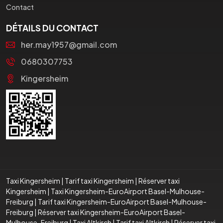
Contact
DÉTAILS DU CONTACT
her.may1957@gmail.com
0680307753
Kingersheim
Taxi Kingersheim
|
Tarif taxi Kingersheim
|
Réserver taxi
Kingersheim
|
Taxi Kingersheim-EuroAirport Basel-Mulhouse-
Freiburg
|
Tarif taxi Kingersheim-EuroAirport Basel-Mulhouse-
Freiburg
|
Réserver taxi Kingersheim-EuroAirport Basel-
Mulhouse-Freiburg
|
Taxi Altkirch
|
Tarif taxi Altkirch
|
Réserver taxi