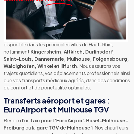
Taxi conventionné dans le Haut-
Rhin : un service fiable et reconnu
Notre
service de taxi conventionné CPAM
est
disponible dans les principales villes du Haut-Rhin,
notamment
Kingersheim, Altkirch, Durlinsdorf,
Saint-Louis, Dannemarie, Mulhouse, Folgensbourg,
Waldighofen, Winkel et Illfurth
. Nous assurons vos
trajets quotidiens, vos déplacements professionnels ainsi
que vos transports médicaux agréés, dans des conditions
de confort et de ponctualité optimales.
Transferts aéroport et gares :
EuroAirport et Mulhouse TGV
Besoin d’un
taxi pour l’EuroAirport Basel-Mulhouse-
Freiburg
ou la
gare TGV de Mulhouse
? Nos chauffeurs