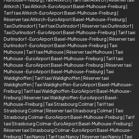
Altkirch
|
Taxi Altkirch-EuroAirport Basel-Mulhouse-Freiburg
|
Tarif taxi Altkirch-EuroAirport Basel-Mulhouse-Freiburg
|
Réserver taxi Altkirch-EuroAirport Basel-Mulhouse-Freiburg
|
Taxi Durlinsdorf
|
Tarif taxi Durlinsdorf
|
Réserver taxi Durlinsdorf
|
Taxi Durlinsdorf -EuroAirport Basel-Mulhouse-Freiburg
|
Tarif taxi
Durlinsdorf -EuroAirport Basel-Mulhouse-Freiburg
|
Réserver taxi
Durlinsdorf -EuroAirport Basel-Mulhouse-Freiburg
|
Taxi
Mulhouse
|
Tarif taxi Mulhouse
|
Réserver taxi Mulhouse
|
Taxi
Mulhouse -EuroAirport Basel-Mulhouse-Freiburg
|
Tarif taxi
Mulhouse -EuroAirport Basel-Mulhouse-Freiburg
|
Réserver taxi
Mulhouse -EuroAirport Basel-Mulhouse-Freiburg
|
Taxi
Waldighoffen
|
Tarif taxi Waldighoffen
|
Réserver taxi
Waldighoffen
|
Taxi Waldighoffen-EuroAirport Basel-Mulhouse-
Freiburg
|
Tarif taxi Waldighoffen-EuroAirport Basel-Mulhouse-
Freiburg
|
Réserver taxi Waldighoffen-EuroAirport Basel-
Mulhouse-Freiburg
|
Taxi Strasbourg Colmar
|
Tarif taxi
Strasbourg Colmar
|
Réserver taxi Strasbourg Colmar
|
Taxi
Strasbourg Colmar-EuroAirport Basel-Mulhouse-Freiburg
|
Tarif
taxi Strasbourg Colmar-EuroAirport Basel-Mulhouse-Freiburg
|
Réserver taxi Strasbourg Colmar-EuroAirport Basel-Mulhouse-
Freiburg
|
Taxi Nancy
|
Tarif taxi Nancy
|
Réserver taxi Nancy
|
Taxi