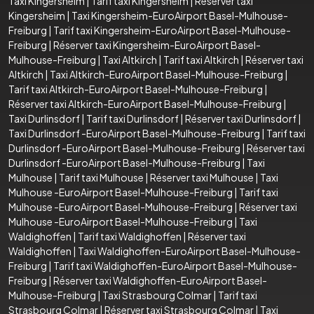
Taxi Kingersheim
|
Tarif taxi Kingersheim
|
Réserver taxi
Kingersheim
|
Taxi Kingersheim-EuroAirport Basel-Mulhouse-
Freiburg
|
Tarif taxi Kingersheim-EuroAirport Basel-Mulhouse-
Freiburg
|
Réserver taxi Kingersheim-EuroAirport Basel-
Mulhouse-Freiburg
|
Taxi Altkirch
|
Tarif taxi Altkirch
|
Réserver taxi
Altkirch
|
Taxi Altkirch-EuroAirport Basel-Mulhouse-Freiburg
|
Tarif taxi Altkirch-EuroAirport Basel-Mulhouse-Freiburg
|
Réserver taxi Altkirch-EuroAirport Basel-Mulhouse-Freiburg
|
Taxi Durlinsdorf
|
Tarif taxi Durlinsdorf
|
Réserver taxi Durlinsdorf
|
Taxi Durlinsdorf -EuroAirport Basel-Mulhouse-Freiburg
|
Tarif taxi
Durlinsdorf -EuroAirport Basel-Mulhouse-Freiburg
|
Réserver taxi
Durlinsdorf -EuroAirport Basel-Mulhouse-Freiburg
|
Taxi
Mulhouse
|
Tarif taxi Mulhouse
|
Réserver taxi Mulhouse
|
Taxi
Mulhouse -EuroAirport Basel-Mulhouse-Freiburg
|
Tarif taxi
Mulhouse -EuroAirport Basel-Mulhouse-Freiburg
|
Réserver taxi
Mulhouse -EuroAirport Basel-Mulhouse-Freiburg
|
Taxi
Waldighoffen
|
Tarif taxi Waldighoffen
|
Réserver taxi
Waldighoffen
|
Taxi Waldighoffen-EuroAirport Basel-Mulhouse-
Freiburg
|
Tarif taxi Waldighoffen-EuroAirport Basel-Mulhouse-
Freiburg
|
Réserver taxi Waldighoffen-EuroAirport Basel-
Mulhouse-Freiburg
|
Taxi Strasbourg Colmar
|
Tarif taxi
Strasbourg Colmar
|
Réserver taxi Strasbourg Colmar
|
Taxi