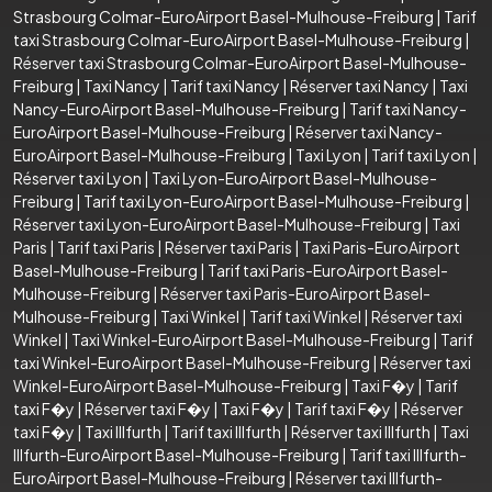
Strasbourg Colmar-EuroAirport Basel-Mulhouse-Freiburg
|
Tarif
taxi Strasbourg Colmar-EuroAirport Basel-Mulhouse-Freiburg
|
Réserver taxi Strasbourg Colmar-EuroAirport Basel-Mulhouse-
Freiburg
|
Taxi Nancy
|
Tarif taxi Nancy
|
Réserver taxi Nancy
|
Taxi
Nancy-EuroAirport Basel-Mulhouse-Freiburg
|
Tarif taxi Nancy-
EuroAirport Basel-Mulhouse-Freiburg
|
Réserver taxi Nancy-
EuroAirport Basel-Mulhouse-Freiburg
|
Taxi Lyon
|
Tarif taxi Lyon
|
Réserver taxi Lyon
|
Taxi Lyon-EuroAirport Basel-Mulhouse-
Freiburg
|
Tarif taxi Lyon-EuroAirport Basel-Mulhouse-Freiburg
|
Réserver taxi Lyon-EuroAirport Basel-Mulhouse-Freiburg
|
Taxi
Paris
|
Tarif taxi Paris
|
Réserver taxi Paris
|
Taxi Paris-EuroAirport
Basel-Mulhouse-Freiburg
|
Tarif taxi Paris-EuroAirport Basel-
Mulhouse-Freiburg
|
Réserver taxi Paris-EuroAirport Basel-
Mulhouse-Freiburg
|
Taxi Winkel
|
Tarif taxi Winkel
|
Réserver taxi
Winkel
|
Taxi Winkel-EuroAirport Basel-Mulhouse-Freiburg
|
Tarif
taxi Winkel-EuroAirport Basel-Mulhouse-Freiburg
|
Réserver taxi
Winkel-EuroAirport Basel-Mulhouse-Freiburg
|
Taxi F�y
|
Tarif
taxi F�y
|
Réserver taxi F�y
|
Taxi F�y
|
Tarif taxi F�y
|
Réserver
taxi F�y
|
Taxi Illfurth
|
Tarif taxi Illfurth
|
Réserver taxi Illfurth
|
Taxi
Illfurth-EuroAirport Basel-Mulhouse-Freiburg
|
Tarif taxi Illfurth-
EuroAirport Basel-Mulhouse-Freiburg
|
Réserver taxi Illfurth-