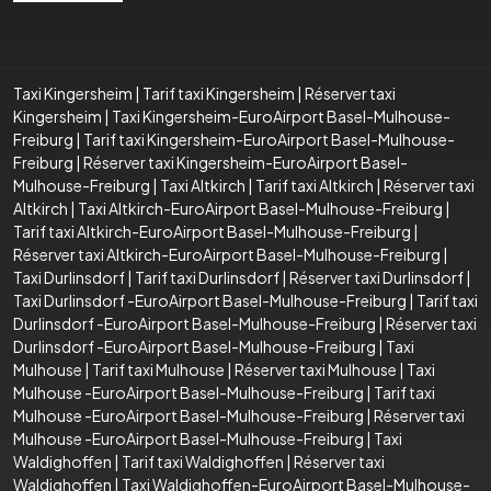
Taxi Kingersheim
|
Tarif taxi Kingersheim
|
Réserver taxi
Kingersheim
|
Taxi Kingersheim-EuroAirport Basel-Mulhouse-
Freiburg
|
Tarif taxi Kingersheim-EuroAirport Basel-Mulhouse-
Freiburg
|
Réserver taxi Kingersheim-EuroAirport Basel-
Mulhouse-Freiburg
|
Taxi Altkirch
|
Tarif taxi Altkirch
|
Réserver taxi
Altkirch
|
Taxi Altkirch-EuroAirport Basel-Mulhouse-Freiburg
|
Tarif taxi Altkirch-EuroAirport Basel-Mulhouse-Freiburg
|
Réserver taxi Altkirch-EuroAirport Basel-Mulhouse-Freiburg
|
Taxi Durlinsdorf
|
Tarif taxi Durlinsdorf
|
Réserver taxi Durlinsdorf
|
Taxi Durlinsdorf -EuroAirport Basel-Mulhouse-Freiburg
|
Tarif taxi
Durlinsdorf -EuroAirport Basel-Mulhouse-Freiburg
|
Réserver taxi
Durlinsdorf -EuroAirport Basel-Mulhouse-Freiburg
|
Taxi
Mulhouse
|
Tarif taxi Mulhouse
|
Réserver taxi Mulhouse
|
Taxi
Mulhouse -EuroAirport Basel-Mulhouse-Freiburg
|
Tarif taxi
Mulhouse -EuroAirport Basel-Mulhouse-Freiburg
|
Réserver taxi
Mulhouse -EuroAirport Basel-Mulhouse-Freiburg
|
Taxi
Waldighoffen
|
Tarif taxi Waldighoffen
|
Réserver taxi
Waldighoffen
|
Taxi Waldighoffen-EuroAirport Basel-Mulhouse-