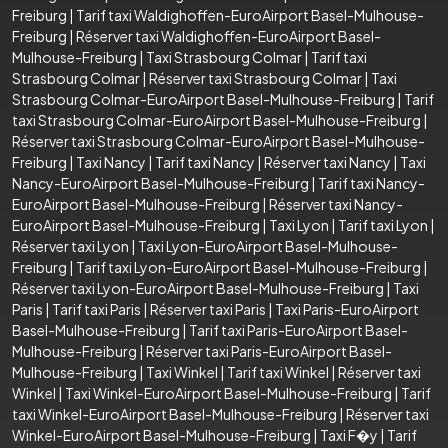
Freiburg
|
Tarif taxi Waldighoffen-EuroAirport Basel-Mulhouse-
Freiburg
|
Réserver taxi Waldighoffen-EuroAirport Basel-
Mulhouse-Freiburg
|
Taxi Strasbourg Colmar
|
Tarif taxi
Strasbourg Colmar
|
Réserver taxi Strasbourg Colmar
|
Taxi
Strasbourg Colmar-EuroAirport Basel-Mulhouse-Freiburg
|
Tarif
taxi Strasbourg Colmar-EuroAirport Basel-Mulhouse-Freiburg
|
Réserver taxi Strasbourg Colmar-EuroAirport Basel-Mulhouse-
Freiburg
|
Taxi Nancy
|
Tarif taxi Nancy
|
Réserver taxi Nancy
|
Taxi
Nancy-EuroAirport Basel-Mulhouse-Freiburg
|
Tarif taxi Nancy-
EuroAirport Basel-Mulhouse-Freiburg
|
Réserver taxi Nancy-
EuroAirport Basel-Mulhouse-Freiburg
|
Taxi Lyon
|
Tarif taxi Lyon
|
Réserver taxi Lyon
|
Taxi Lyon-EuroAirport Basel-Mulhouse-
Freiburg
|
Tarif taxi Lyon-EuroAirport Basel-Mulhouse-Freiburg
|
Réserver taxi Lyon-EuroAirport Basel-Mulhouse-Freiburg
|
Taxi
Paris
|
Tarif taxi Paris
|
Réserver taxi Paris
|
Taxi Paris-EuroAirport
Basel-Mulhouse-Freiburg
|
Tarif taxi Paris-EuroAirport Basel-
Mulhouse-Freiburg
|
Réserver taxi Paris-EuroAirport Basel-
Mulhouse-Freiburg
|
Taxi Winkel
|
Tarif taxi Winkel
|
Réserver taxi
Winkel
|
Taxi Winkel-EuroAirport Basel-Mulhouse-Freiburg
|
Tarif
taxi Winkel-EuroAirport Basel-Mulhouse-Freiburg
|
Réserver taxi
Winkel-EuroAirport Basel-Mulhouse-Freiburg
|
Taxi F�y
|
Tarif