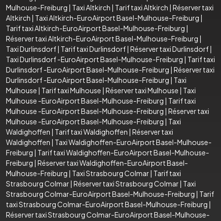
Mulhouse-Freiburg
|
Taxi Altkirch
|
Tarif taxi Altkirch
|
Réserver taxi
Altkirch
|
Taxi Altkirch-EuroAirport Basel-Mulhouse-Freiburg
|
Tarif taxi Altkirch-EuroAirport Basel-Mulhouse-Freiburg
|
Réserver taxi Altkirch-EuroAirport Basel-Mulhouse-Freiburg
|
Taxi Durlinsdorf
|
Tarif taxi Durlinsdorf
|
Réserver taxi Durlinsdorf
|
Taxi Durlinsdorf -EuroAirport Basel-Mulhouse-Freiburg
|
Tarif taxi
Durlinsdorf -EuroAirport Basel-Mulhouse-Freiburg
|
Réserver taxi
Durlinsdorf -EuroAirport Basel-Mulhouse-Freiburg
|
Taxi
Mulhouse
|
Tarif taxi Mulhouse
|
Réserver taxi Mulhouse
|
Taxi
Mulhouse -EuroAirport Basel-Mulhouse-Freiburg
|
Tarif taxi
Mulhouse -EuroAirport Basel-Mulhouse-Freiburg
|
Réserver taxi
Mulhouse -EuroAirport Basel-Mulhouse-Freiburg
|
Taxi
Waldighoffen
|
Tarif taxi Waldighoffen
|
Réserver taxi
Waldighoffen
|
Taxi Waldighoffen-EuroAirport Basel-Mulhouse-
Freiburg
|
Tarif taxi Waldighoffen-EuroAirport Basel-Mulhouse-
Freiburg
|
Réserver taxi Waldighoffen-EuroAirport Basel-
Mulhouse-Freiburg
|
Taxi Strasbourg Colmar
|
Tarif taxi
Strasbourg Colmar
|
Réserver taxi Strasbourg Colmar
|
Taxi
Strasbourg Colmar-EuroAirport Basel-Mulhouse-Freiburg
|
Tarif
taxi Strasbourg Colmar-EuroAirport Basel-Mulhouse-Freiburg
|
Réserver taxi Strasbourg Colmar-EuroAirport Basel-Mulhouse-