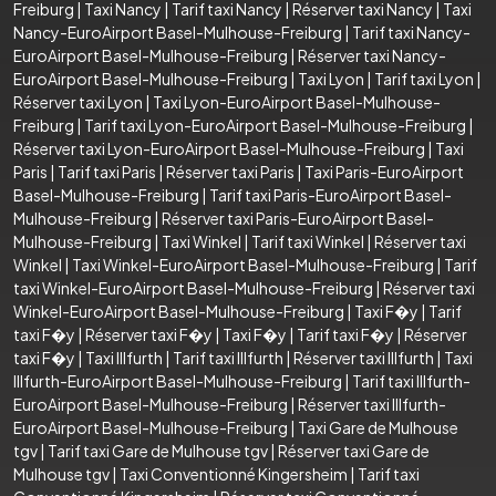
Freiburg
|
Taxi Nancy
|
Tarif taxi Nancy
|
Réserver taxi Nancy
|
Taxi
Nancy-EuroAirport Basel-Mulhouse-Freiburg
|
Tarif taxi Nancy-
EuroAirport Basel-Mulhouse-Freiburg
|
Réserver taxi Nancy-
EuroAirport Basel-Mulhouse-Freiburg
|
Taxi Lyon
|
Tarif taxi Lyon
|
Réserver taxi Lyon
|
Taxi Lyon-EuroAirport Basel-Mulhouse-
Freiburg
|
Tarif taxi Lyon-EuroAirport Basel-Mulhouse-Freiburg
|
Réserver taxi Lyon-EuroAirport Basel-Mulhouse-Freiburg
|
Taxi
Paris
|
Tarif taxi Paris
|
Réserver taxi Paris
|
Taxi Paris-EuroAirport
Basel-Mulhouse-Freiburg
|
Tarif taxi Paris-EuroAirport Basel-
Mulhouse-Freiburg
|
Réserver taxi Paris-EuroAirport Basel-
Mulhouse-Freiburg
|
Taxi Winkel
|
Tarif taxi Winkel
|
Réserver taxi
Winkel
|
Taxi Winkel-EuroAirport Basel-Mulhouse-Freiburg
|
Tarif
taxi Winkel-EuroAirport Basel-Mulhouse-Freiburg
|
Réserver taxi
Winkel-EuroAirport Basel-Mulhouse-Freiburg
|
Taxi F�y
|
Tarif
taxi F�y
|
Réserver taxi F�y
|
Taxi F�y
|
Tarif taxi F�y
|
Réserver
taxi F�y
|
Taxi Illfurth
|
Tarif taxi Illfurth
|
Réserver taxi Illfurth
|
Taxi
Illfurth-EuroAirport Basel-Mulhouse-Freiburg
|
Tarif taxi Illfurth-
EuroAirport Basel-Mulhouse-Freiburg
|
Réserver taxi Illfurth-
EuroAirport Basel-Mulhouse-Freiburg
|
Taxi Gare de Mulhouse
tgv
|
Tarif taxi Gare de Mulhouse tgv
|
Réserver taxi Gare de
Mulhouse tgv
|
Taxi Conventionné Kingersheim
|
Tarif taxi