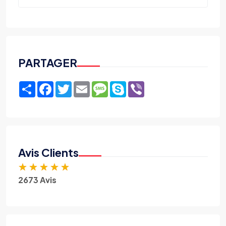
PARTAGER
Share
Facebook
Twitter
Email
Message
Skype
Viber
Avis Clients
★
★
★
★
★
2673 Avis