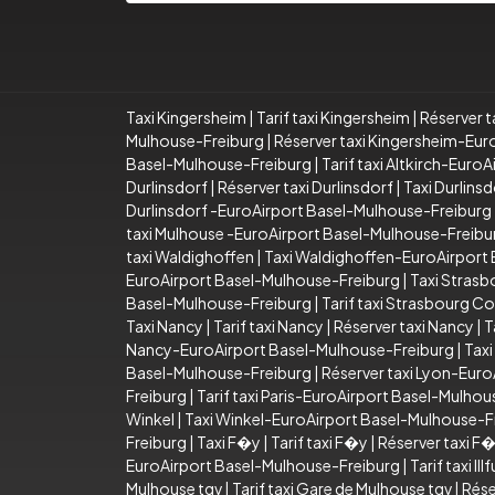
Taxi Kingersheim
|
Tarif taxi Kingersheim
|
Réserver t
Mulhouse-Freiburg
|
Réserver taxi Kingersheim-Eu
Basel-Mulhouse-Freiburg
|
Tarif taxi Altkirch-Eur
Durlinsdorf
|
Réserver taxi Durlinsdorf
|
Taxi Durlins
Durlinsdorf -EuroAirport Basel-Mulhouse-Freiburg
taxi Mulhouse -EuroAirport Basel-Mulhouse-Freibu
taxi Waldighoffen
|
Taxi Waldighoffen-EuroAirport
EuroAirport Basel-Mulhouse-Freiburg
|
Taxi Stras
Basel-Mulhouse-Freiburg
|
Tarif taxi Strasbourg 
Taxi Nancy
|
Tarif taxi Nancy
|
Réserver taxi Nancy
|
T
Nancy-EuroAirport Basel-Mulhouse-Freiburg
|
Taxi
Basel-Mulhouse-Freiburg
|
Réserver taxi Lyon-Eur
Freiburg
|
Tarif taxi Paris-EuroAirport Basel-Mulho
Winkel
|
Taxi Winkel-EuroAirport Basel-Mulhouse-F
Freiburg
|
Taxi F�y
|
Tarif taxi F�y
|
Réserver taxi F
EuroAirport Basel-Mulhouse-Freiburg
|
Tarif taxi 
Mulhouse tgv
|
Tarif taxi Gare de Mulhouse tgv
|
Rése