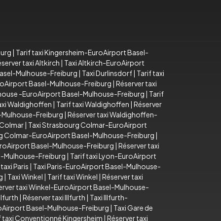
burg
|
Tarif taxi Kingersheim-EuroAirport Basel-
server taxi Altkirch
|
Taxi Altkirch-EuroAirport
 Basel-Mulhouse-Freiburg
|
Taxi Durlinsdorf
|
Tarif taxi
EuroAirport Basel-Mulhouse-Freiburg
|
Réserver taxi
lhouse -EuroAirport Basel-Mulhouse-Freiburg
|
Tarif
axi Waldighoffen
|
Tarif taxi Waldighoffen
|
Réserver
l-Mulhouse-Freiburg
|
Réserver taxi Waldighoffen-
 Colmar
|
Taxi Strasbourg Colmar-EuroAirport
rg Colmar-EuroAirport Basel-Mulhouse-Freiburg
|
uroAirport Basel-Mulhouse-Freiburg
|
Réserver taxi
el-Mulhouse-Freiburg
|
Tarif taxi Lyon-EuroAirport
taxi Paris
|
Taxi Paris-EuroAirport Basel-Mulhouse-
g
|
Taxi Winkel
|
Tarif taxi Winkel
|
Réserver taxi
erver taxi Winkel-EuroAirport Basel-Mulhouse-
Illfurth
|
Réserver taxi Illfurth
|
Taxi Illfurth-
uroAirport Basel-Mulhouse-Freiburg
|
Taxi Gare de
f taxi Conventionné Kingersheim
|
Réserver taxi