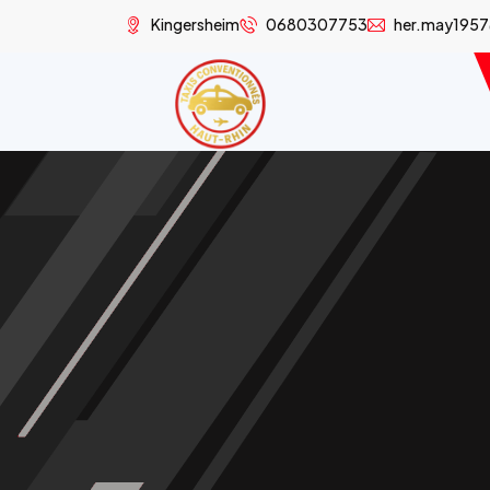
Kingersheim
0680307753
her.may195