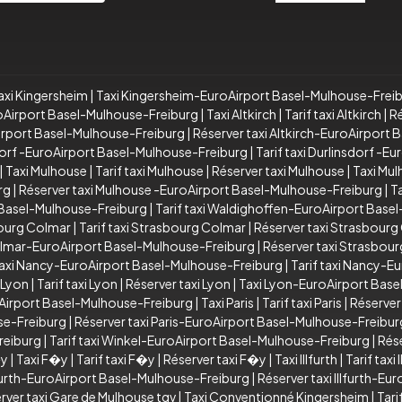
axi Kingersheim
|
Taxi Kingersheim-EuroAirport Basel-Mulhouse-Frei
roAirport Basel-Mulhouse-Freiburg
|
Taxi Altkirch
|
Tarif taxi Altkirch
|
Ré
oAirport Basel-Mulhouse-Freiburg
|
Réserver taxi Altkirch-EuroAirport
dorf -EuroAirport Basel-Mulhouse-Freiburg
|
Tarif taxi Durlinsdorf -
|
Taxi Mulhouse
|
Tarif taxi Mulhouse
|
Réserver taxi Mulhouse
|
Taxi Mu
rg
|
Réserver taxi Mulhouse -EuroAirport Basel-Mulhouse-Freiburg
|
T
 Basel-Mulhouse-Freiburg
|
Tarif taxi Waldighoffen-EuroAirport Base
bourg Colmar
|
Tarif taxi Strasbourg Colmar
|
Réserver taxi Strasbourg
Colmar-EuroAirport Basel-Mulhouse-Freiburg
|
Réserver taxi Strasbou
axi Nancy-EuroAirport Basel-Mulhouse-Freiburg
|
Tarif taxi Nancy-E
 Lyon
|
Tarif taxi Lyon
|
Réserver taxi Lyon
|
Taxi Lyon-EuroAirport Bas
oAirport Basel-Mulhouse-Freiburg
|
Taxi Paris
|
Tarif taxi Paris
|
Réserver 
use-Freiburg
|
Réserver taxi Paris-EuroAirport Basel-Mulhouse-Freibur
reiburg
|
Tarif taxi Winkel-EuroAirport Basel-Mulhouse-Freiburg
|
Rés
�y
|
Taxi F�y
|
Tarif taxi F�y
|
Réserver taxi F�y
|
Taxi Illfurth
|
Tarif taxi 
Illfurth-EuroAirport Basel-Mulhouse-Freiburg
|
Réserver taxi Illfurth-E
rver taxi Gare de Mulhouse tgv
|
Taxi Conventionné Kingersheim
|
Tari