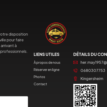
otre disposition
lle pour faire
arrivant à
professionnels.
LIENS UTILES
DÉTAILS DU CO
her.may1957@
À propos de nous
Réserver en ligne
0680307753
Photos
Kingersheim
Contact
Souscrire