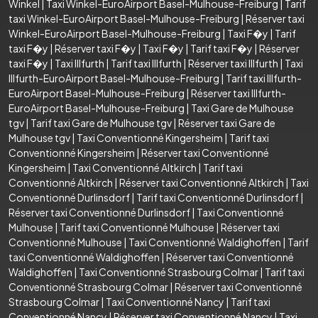
Winkel
|
Taxi Winkel-EuroAirport Basel-Mulhouse-Freiburg
|
Tarif
taxi Winkel-EuroAirport Basel-Mulhouse-Freiburg
|
Réserver taxi
Winkel-EuroAirport Basel-Mulhouse-Freiburg
|
Taxi F�y
|
Tarif
taxi F�y
|
Réserver taxi F�y
|
Taxi F�y
|
Tarif taxi F�y
|
Réserver
taxi F�y
|
Taxi Illfurth
|
Tarif taxi Illfurth
|
Réserver taxi Illfurth
|
Taxi
Illfurth-EuroAirport Basel-Mulhouse-Freiburg
|
Tarif taxi Illfurth-
EuroAirport Basel-Mulhouse-Freiburg
|
Réserver taxi Illfurth-
EuroAirport Basel-Mulhouse-Freiburg
|
Taxi Gare de Mulhouse
tgv
|
Tarif taxi Gare de Mulhouse tgv
|
Réserver taxi Gare de
Mulhouse tgv
|
Taxi Conventionné Kingersheim
|
Tarif taxi
Conventionné Kingersheim
|
Réserver taxi Conventionné
Kingersheim
|
Taxi Conventionné Altkirch
|
Tarif taxi
Conventionné Altkirch
|
Réserver taxi Conventionné Altkirch
|
Taxi
Conventionné Durlinsdorf
|
Tarif taxi Conventionné Durlinsdorf
|
Réserver taxi Conventionné Durlinsdorf
|
Taxi Conventionné
Mulhouse
|
Tarif taxi Conventionné Mulhouse
|
Réserver taxi
Conventionné Mulhouse
|
Taxi Conventionné Waldighoffen
|
Tarif
taxi Conventionné Waldighoffen
|
Réserver taxi Conventionné
Waldighoffen
|
Taxi Conventionné Strasbourg Colmar
|
Tarif taxi
Conventionné Strasbourg Colmar
|
Réserver taxi Conventionné
Strasbourg Colmar
|
Taxi Conventionné Nancy
|
Tarif taxi
Conventionné Nancy
|
Réserver taxi Conventionné Nancy
|
Taxi