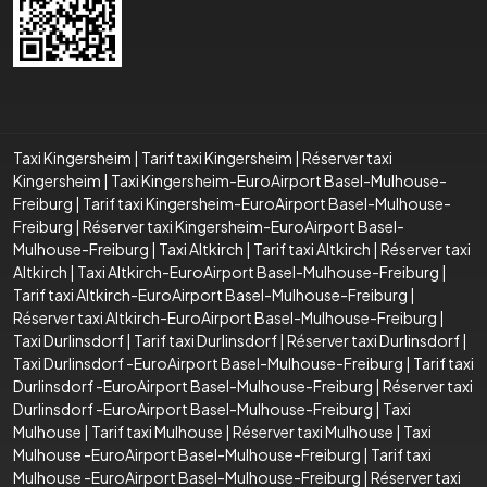
Taxi Kingersheim
|
Tarif taxi Kingersheim
|
Réserver taxi
Kingersheim
|
Taxi Kingersheim-EuroAirport Basel-Mulhouse-
Freiburg
|
Tarif taxi Kingersheim-EuroAirport Basel-Mulhouse-
Freiburg
|
Réserver taxi Kingersheim-EuroAirport Basel-
Mulhouse-Freiburg
|
Taxi Altkirch
|
Tarif taxi Altkirch
|
Réserver taxi
Altkirch
|
Taxi Altkirch-EuroAirport Basel-Mulhouse-Freiburg
|
Tarif taxi Altkirch-EuroAirport Basel-Mulhouse-Freiburg
|
Réserver taxi Altkirch-EuroAirport Basel-Mulhouse-Freiburg
|
Taxi Durlinsdorf
|
Tarif taxi Durlinsdorf
|
Réserver taxi Durlinsdorf
|
Taxi Durlinsdorf -EuroAirport Basel-Mulhouse-Freiburg
|
Tarif taxi
Durlinsdorf -EuroAirport Basel-Mulhouse-Freiburg
|
Réserver taxi
Durlinsdorf -EuroAirport Basel-Mulhouse-Freiburg
|
Taxi
Mulhouse
|
Tarif taxi Mulhouse
|
Réserver taxi Mulhouse
|
Taxi
Mulhouse -EuroAirport Basel-Mulhouse-Freiburg
|
Tarif taxi
Mulhouse -EuroAirport Basel-Mulhouse-Freiburg
|
Réserver taxi