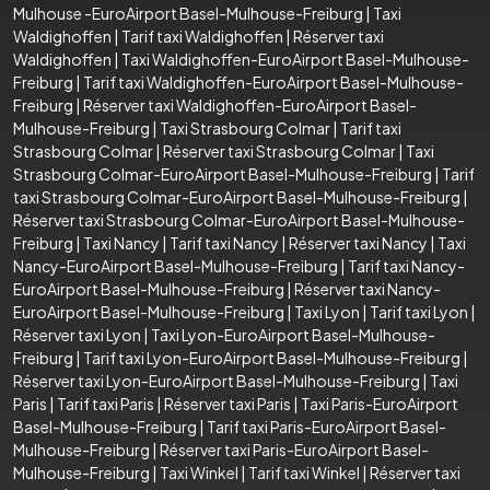
Mulhouse -EuroAirport Basel-Mulhouse-Freiburg
|
Taxi
Waldighoffen
|
Tarif taxi Waldighoffen
|
Réserver taxi
Waldighoffen
|
Taxi Waldighoffen-EuroAirport Basel-Mulhouse-
Freiburg
|
Tarif taxi Waldighoffen-EuroAirport Basel-Mulhouse-
Freiburg
|
Réserver taxi Waldighoffen-EuroAirport Basel-
Mulhouse-Freiburg
|
Taxi Strasbourg Colmar
|
Tarif taxi
Strasbourg Colmar
|
Réserver taxi Strasbourg Colmar
|
Taxi
Strasbourg Colmar-EuroAirport Basel-Mulhouse-Freiburg
|
Tarif
taxi Strasbourg Colmar-EuroAirport Basel-Mulhouse-Freiburg
|
Réserver taxi Strasbourg Colmar-EuroAirport Basel-Mulhouse-
Freiburg
|
Taxi Nancy
|
Tarif taxi Nancy
|
Réserver taxi Nancy
|
Taxi
Nancy-EuroAirport Basel-Mulhouse-Freiburg
|
Tarif taxi Nancy-
EuroAirport Basel-Mulhouse-Freiburg
|
Réserver taxi Nancy-
EuroAirport Basel-Mulhouse-Freiburg
|
Taxi Lyon
|
Tarif taxi Lyon
|
Réserver taxi Lyon
|
Taxi Lyon-EuroAirport Basel-Mulhouse-
Freiburg
|
Tarif taxi Lyon-EuroAirport Basel-Mulhouse-Freiburg
|
Réserver taxi Lyon-EuroAirport Basel-Mulhouse-Freiburg
|
Taxi
Paris
|
Tarif taxi Paris
|
Réserver taxi Paris
|
Taxi Paris-EuroAirport
Basel-Mulhouse-Freiburg
|
Tarif taxi Paris-EuroAirport Basel-
Mulhouse-Freiburg
|
Réserver taxi Paris-EuroAirport Basel-
Mulhouse-Freiburg
|
Taxi Winkel
|
Tarif taxi Winkel
|
Réserver taxi