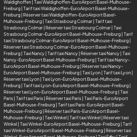
Waldighoffen
|
Taxi Waldighoffen-EuroAirport Basel-Mulhouse-
Freiburg
|
Tarif taxi Waldighoffen-EuroAirport Basel-Mulhouse-
Freiburg
|
Réserver taxi Waldighoffen-EuroAirport Basel-
Mulhouse-Freiburg
|
Taxi Strasbourg Colmar
|
Tarif taxi
Strasbourg Colmar
|
Réserver taxi Strasbourg Colmar
|
Taxi
Strasbourg Colmar-EuroAirport Basel-Mulhouse-Freiburg
|
Tarif
taxi Strasbourg Colmar-EuroAirport Basel-Mulhouse-Freiburg
|
Réserver taxi Strasbourg Colmar-EuroAirport Basel-Mulhouse-
Freiburg
|
Taxi Nancy
|
Tarif taxi Nancy
|
Réserver taxi Nancy
|
Taxi
Nancy-EuroAirport Basel-Mulhouse-Freiburg
|
Tarif taxi Nancy-
EuroAirport Basel-Mulhouse-Freiburg
|
Réserver taxi Nancy-
EuroAirport Basel-Mulhouse-Freiburg
|
Taxi Lyon
|
Tarif taxi Lyon
|
Réserver taxi Lyon
|
Taxi Lyon-EuroAirport Basel-Mulhouse-
Freiburg
|
Tarif taxi Lyon-EuroAirport Basel-Mulhouse-Freiburg
|
Réserver taxi Lyon-EuroAirport Basel-Mulhouse-Freiburg
|
Taxi
Paris
|
Tarif taxi Paris
|
Réserver taxi Paris
|
Taxi Paris-EuroAirport
Basel-Mulhouse-Freiburg
|
Tarif taxi Paris-EuroAirport Basel-
Mulhouse-Freiburg
|
Réserver taxi Paris-EuroAirport Basel-
Mulhouse-Freiburg
|
Taxi Winkel
|
Tarif taxi Winkel
|
Réserver taxi
Winkel
|
Taxi Winkel-EuroAirport Basel-Mulhouse-Freiburg
|
Tarif
taxi Winkel-EuroAirport Basel-Mulhouse-Freiburg
|
Réserver taxi
Winkel-EuroAirport Basel-Mulhouse-Freiburg
|
Taxi F�y
|
Tarif