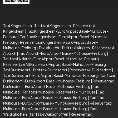
Taxi Kingersheim
|
Tarif taxi Kingersheim
|
Réserver taxi
Kingersheim
|
Taxi Kingersheim-EuroAirport Basel-Mulhouse-
Freiburg
|
Tarif taxi Kingersheim-EuroAirport Basel-Mulhouse-
Freiburg
|
Réserver taxi Kingersheim-EuroAirport Basel-
Mulhouse-Freiburg
|
Taxi Altkirch
|
Tarif taxi Altkirch
|
Réserver taxi
Altkirch
|
Taxi Altkirch-EuroAirport Basel-Mulhouse-Freiburg
|
Tarif taxi Altkirch-EuroAirport Basel-Mulhouse-Freiburg
|
Réserver taxi Altkirch-EuroAirport Basel-Mulhouse-Freiburg
|
Taxi Durlinsdorf
|
Tarif taxi Durlinsdorf
|
Réserver taxi Durlinsdorf
|
Taxi Durlinsdorf -EuroAirport Basel-Mulhouse-Freiburg
|
Tarif taxi
Durlinsdorf -EuroAirport Basel-Mulhouse-Freiburg
|
Réserver taxi
Durlinsdorf -EuroAirport Basel-Mulhouse-Freiburg
|
Taxi
Mulhouse
|
Tarif taxi Mulhouse
|
Réserver taxi Mulhouse
|
Taxi
Mulhouse -EuroAirport Basel-Mulhouse-Freiburg
|
Tarif taxi
Mulhouse -EuroAirport Basel-Mulhouse-Freiburg
|
Réserver taxi
Mulhouse -EuroAirport Basel-Mulhouse-Freiburg
|
Taxi
Waldighoffen
|
Tarif taxi Waldighoffen
|
Réserver taxi