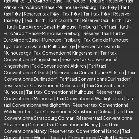
taxi Winkel-EuroAirport Basel-Mulhouse-Freiburg
|
Réserver taxi
Winkel-EuroAirport Basel-Mulhouse-Freiburg
|
Taxi F�y
|
Tarif
taxi F�y
|
Réserver taxi F�y
|
Taxi F�y
|
Tarif taxi F�y
|
Réserver
taxi F�y
|
Taxi Illfurth
|
Tarif taxi Illfurth
|
Réserver taxi Illfurth
|
Taxi
Illfurth-EuroAirport Basel-Mulhouse-Freiburg
|
Tarif taxi Illfurth-
EuroAirport Basel-Mulhouse-Freiburg
|
Réserver taxi Illfurth-
EuroAirport Basel-Mulhouse-Freiburg
|
Taxi Gare de Mulhouse
tgv
|
Tarif taxi Gare de Mulhouse tgv
|
Réserver taxi Gare de
Mulhouse tgv
|
Taxi Conventionné Kingersheim
|
Tarif taxi
Conventionné Kingersheim
|
Réserver taxi Conventionné
Kingersheim
|
Taxi Conventionné Altkirch
|
Tarif taxi
Conventionné Altkirch
|
Réserver taxi Conventionné Altkirch
|
Taxi
Conventionné Durlinsdorf
|
Tarif taxi Conventionné Durlinsdorf
|
Réserver taxi Conventionné Durlinsdorf
|
Taxi Conventionné
Mulhouse
|
Tarif taxi Conventionné Mulhouse
|
Réserver taxi
Conventionné Mulhouse
|
Taxi Conventionné Waldighoffen
|
Tarif
taxi Conventionné Waldighoffen
|
Réserver taxi Conventionné
Waldighoffen
|
Taxi Conventionné Strasbourg Colmar
|
Tarif taxi
Conventionné Strasbourg Colmar
|
Réserver taxi Conventionné
Strasbourg Colmar
|
Taxi Conventionné Nancy
|
Tarif taxi
Conventionné Nancy
|
Réserver taxi Conventionné Nancy
|
Taxi
Conventionné Winkel
|
Tarif taxi Conventionné Winkel
|
Réserver