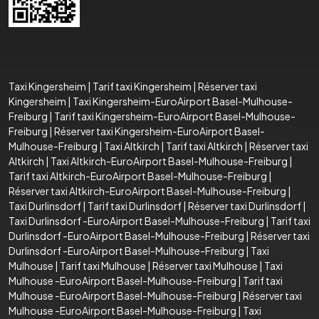
Taxi Kingersheim
|
Tarif taxi Kingersheim
|
Réserver taxi
Kingersheim
|
Taxi Kingersheim-EuroAirport Basel-Mulhouse-
Freiburg
|
Tarif taxi Kingersheim-EuroAirport Basel-Mulhouse-
Freiburg
|
Réserver taxi Kingersheim-EuroAirport Basel-
Mulhouse-Freiburg
|
Taxi Altkirch
|
Tarif taxi Altkirch
|
Réserver taxi
Altkirch
|
Taxi Altkirch-EuroAirport Basel-Mulhouse-Freiburg
|
Tarif taxi Altkirch-EuroAirport Basel-Mulhouse-Freiburg
|
Réserver taxi Altkirch-EuroAirport Basel-Mulhouse-Freiburg
|
Taxi Durlinsdorf
|
Tarif taxi Durlinsdorf
|
Réserver taxi Durlinsdorf
|
Taxi Durlinsdorf -EuroAirport Basel-Mulhouse-Freiburg
|
Tarif taxi
Durlinsdorf -EuroAirport Basel-Mulhouse-Freiburg
|
Réserver taxi
Durlinsdorf -EuroAirport Basel-Mulhouse-Freiburg
|
Taxi
Mulhouse
|
Tarif taxi Mulhouse
|
Réserver taxi Mulhouse
|
Taxi
Mulhouse -EuroAirport Basel-Mulhouse-Freiburg
|
Tarif taxi
Mulhouse -EuroAirport Basel-Mulhouse-Freiburg
|
Réserver taxi
Mulhouse -EuroAirport Basel-Mulhouse-Freiburg
|
Taxi