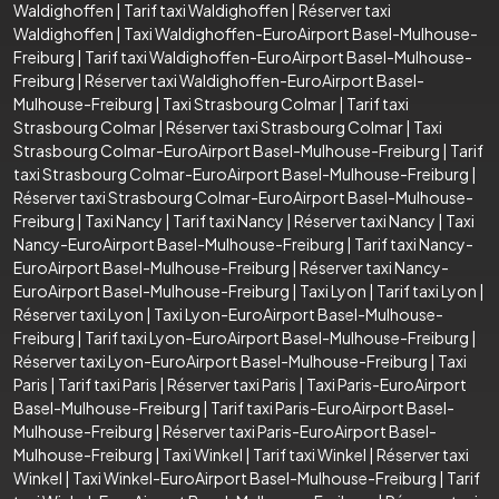
Waldighoffen
|
Tarif taxi Waldighoffen
|
Réserver taxi
Waldighoffen
|
Taxi Waldighoffen-EuroAirport Basel-Mulhouse-
Freiburg
|
Tarif taxi Waldighoffen-EuroAirport Basel-Mulhouse-
Freiburg
|
Réserver taxi Waldighoffen-EuroAirport Basel-
Mulhouse-Freiburg
|
Taxi Strasbourg Colmar
|
Tarif taxi
Strasbourg Colmar
|
Réserver taxi Strasbourg Colmar
|
Taxi
Strasbourg Colmar-EuroAirport Basel-Mulhouse-Freiburg
|
Tarif
taxi Strasbourg Colmar-EuroAirport Basel-Mulhouse-Freiburg
|
Réserver taxi Strasbourg Colmar-EuroAirport Basel-Mulhouse-
Freiburg
|
Taxi Nancy
|
Tarif taxi Nancy
|
Réserver taxi Nancy
|
Taxi
Nancy-EuroAirport Basel-Mulhouse-Freiburg
|
Tarif taxi Nancy-
EuroAirport Basel-Mulhouse-Freiburg
|
Réserver taxi Nancy-
EuroAirport Basel-Mulhouse-Freiburg
|
Taxi Lyon
|
Tarif taxi Lyon
|
Réserver taxi Lyon
|
Taxi Lyon-EuroAirport Basel-Mulhouse-
Freiburg
|
Tarif taxi Lyon-EuroAirport Basel-Mulhouse-Freiburg
|
Réserver taxi Lyon-EuroAirport Basel-Mulhouse-Freiburg
|
Taxi
Paris
|
Tarif taxi Paris
|
Réserver taxi Paris
|
Taxi Paris-EuroAirport
Basel-Mulhouse-Freiburg
|
Tarif taxi Paris-EuroAirport Basel-
Mulhouse-Freiburg
|
Réserver taxi Paris-EuroAirport Basel-
Mulhouse-Freiburg
|
Taxi Winkel
|
Tarif taxi Winkel
|
Réserver taxi
Winkel
|
Taxi Winkel-EuroAirport Basel-Mulhouse-Freiburg
|
Tarif