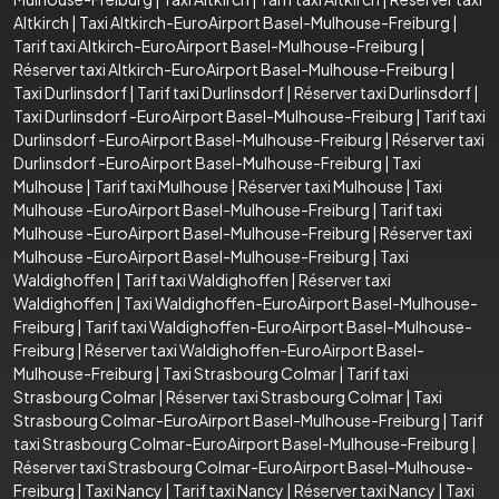
Altkirch
|
Taxi Altkirch-EuroAirport Basel-Mulhouse-Freiburg
|
Tarif taxi Altkirch-EuroAirport Basel-Mulhouse-Freiburg
|
Réserver taxi Altkirch-EuroAirport Basel-Mulhouse-Freiburg
|
Taxi Durlinsdorf
|
Tarif taxi Durlinsdorf
|
Réserver taxi Durlinsdorf
|
Taxi Durlinsdorf -EuroAirport Basel-Mulhouse-Freiburg
|
Tarif taxi
Durlinsdorf -EuroAirport Basel-Mulhouse-Freiburg
|
Réserver taxi
Durlinsdorf -EuroAirport Basel-Mulhouse-Freiburg
|
Taxi
Mulhouse
|
Tarif taxi Mulhouse
|
Réserver taxi Mulhouse
|
Taxi
Mulhouse -EuroAirport Basel-Mulhouse-Freiburg
|
Tarif taxi
Mulhouse -EuroAirport Basel-Mulhouse-Freiburg
|
Réserver taxi
Mulhouse -EuroAirport Basel-Mulhouse-Freiburg
|
Taxi
Waldighoffen
|
Tarif taxi Waldighoffen
|
Réserver taxi
Waldighoffen
|
Taxi Waldighoffen-EuroAirport Basel-Mulhouse-
Freiburg
|
Tarif taxi Waldighoffen-EuroAirport Basel-Mulhouse-
Freiburg
|
Réserver taxi Waldighoffen-EuroAirport Basel-
Mulhouse-Freiburg
|
Taxi Strasbourg Colmar
|
Tarif taxi
Strasbourg Colmar
|
Réserver taxi Strasbourg Colmar
|
Taxi
Strasbourg Colmar-EuroAirport Basel-Mulhouse-Freiburg
|
Tarif
taxi Strasbourg Colmar-EuroAirport Basel-Mulhouse-Freiburg
|
Réserver taxi Strasbourg Colmar-EuroAirport Basel-Mulhouse-
Freiburg
|
Taxi Nancy
|
Tarif taxi Nancy
|
Réserver taxi Nancy
|
Taxi