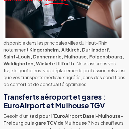
Taxi conventionné dans le Haut-
Rhin : un service fiable et reconnu
Notre
service de taxi conventionné CPAM
est
disponible dans les principales villes du Haut-Rhin,
notamment
Kingersheim, Altkirch, Durlinsdorf,
Saint-Louis, Dannemarie, Mulhouse, Folgensbourg,
Waldighofen, Winkel et Illfurth
. Nous assurons vos
trajets quotidiens, vos déplacements professionnels ainsi
que vos transports médicaux agréés, dans des conditions
de confort et de ponctualité optimales.
Transferts aéroport et gares :
EuroAirport et Mulhouse TGV
Besoin d’un
taxi pour l’EuroAirport Basel-Mulhouse-
Freiburg
ou la
gare TGV de Mulhouse
? Nos chauffeurs