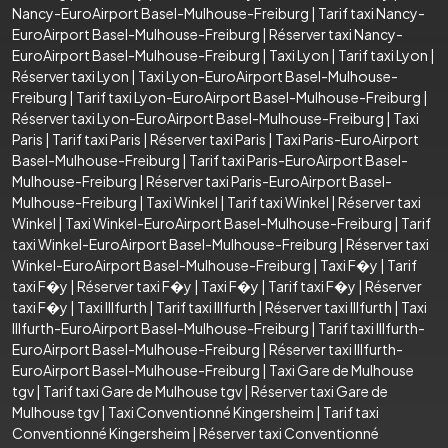
Nancy-EuroAirport Basel-Mulhouse-Freiburg
|
Tarif taxi Nancy-
EuroAirport Basel-Mulhouse-Freiburg
|
Réserver taxi Nancy-
EuroAirport Basel-Mulhouse-Freiburg
|
Taxi Lyon
|
Tarif taxi Lyon
|
Réserver taxi Lyon
|
Taxi Lyon-EuroAirport Basel-Mulhouse-
Freiburg
|
Tarif taxi Lyon-EuroAirport Basel-Mulhouse-Freiburg
|
Réserver taxi Lyon-EuroAirport Basel-Mulhouse-Freiburg
|
Taxi
Paris
|
Tarif taxi Paris
|
Réserver taxi Paris
|
Taxi Paris-EuroAirport
Basel-Mulhouse-Freiburg
|
Tarif taxi Paris-EuroAirport Basel-
Mulhouse-Freiburg
|
Réserver taxi Paris-EuroAirport Basel-
Mulhouse-Freiburg
|
Taxi Winkel
|
Tarif taxi Winkel
|
Réserver taxi
Winkel
|
Taxi Winkel-EuroAirport Basel-Mulhouse-Freiburg
|
Tarif
taxi Winkel-EuroAirport Basel-Mulhouse-Freiburg
|
Réserver taxi
Winkel-EuroAirport Basel-Mulhouse-Freiburg
|
Taxi F�y
|
Tarif
taxi F�y
|
Réserver taxi F�y
|
Taxi F�y
|
Tarif taxi F�y
|
Réserver
taxi F�y
|
Taxi Illfurth
|
Tarif taxi Illfurth
|
Réserver taxi Illfurth
|
Taxi
Illfurth-EuroAirport Basel-Mulhouse-Freiburg
|
Tarif taxi Illfurth-
EuroAirport Basel-Mulhouse-Freiburg
|
Réserver taxi Illfurth-
EuroAirport Basel-Mulhouse-Freiburg
|
Taxi Gare de Mulhouse
tgv
|
Tarif taxi Gare de Mulhouse tgv
|
Réserver taxi Gare de
Mulhouse tgv
|
Taxi Conventionné Kingersheim
|
Tarif taxi
Conventionné Kingersheim
|
Réserver taxi Conventionné