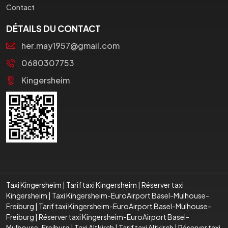
Contact
DÉTAILS DU CONTACT
her.may1957@gmail.com
0680307753
Kingersheim
Taxi Kingersheim
|
Tarif taxi Kingersheim
|
Réserver taxi
Kingersheim
|
Taxi Kingersheim-EuroAirport Basel-Mulhouse-
Freiburg
|
Tarif taxi Kingersheim-EuroAirport Basel-Mulhouse-
Freiburg
|
Réserver taxi Kingersheim-EuroAirport Basel-
Mulhouse-Freiburg
|
Taxi Altkirch
|
Tarif taxi Altkirch
|
Réserver taxi